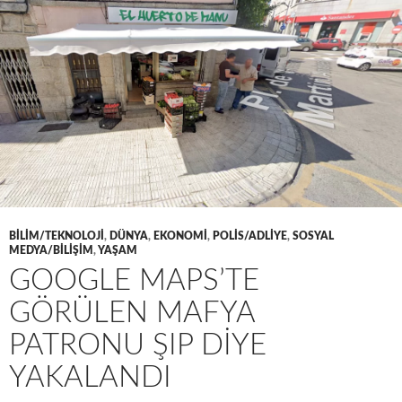
BILIM/TEKNOLOJI
,
DÜNYA
,
EKONOMI
,
POLIS/ADLIYE
,
SOSYAL
MEDYA/BILIŞIM
,
YAŞAM
GOOGLE MAPS’TE
GÖRÜLEN MAFYA
PATRONU ŞIP DIYE
YAKALANDI