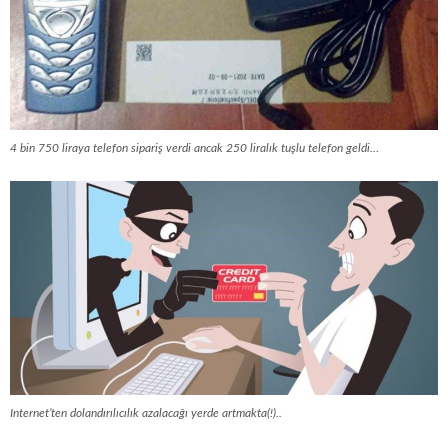
4 bin 750 liraya telefon sipariş verdi ancak 250 liralık tuşlu telefon geldi…
Internet’ten dolandırılıcılık azalacağı yerde artmakta(!)..