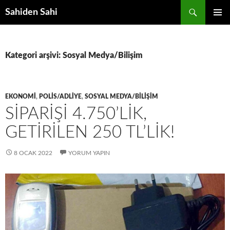
Ara
Sahiden Sahi
İÇERIĞE
BIRINCI
ATLA
MENÜ
Kategori arşivi: Sosyal Medya/Bilişim
EKONOMI
,
POLIS/ADLIYE
,
SOSYAL MEDYA/BILIŞIM
SIPARIŞI 4.750’LIK,
GETIRILEN 250 TL’LIK!
8 OCAK 2022
YORUM YAPIN