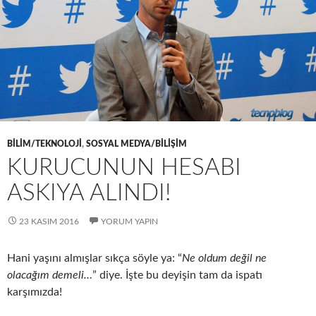
BILIM/TEKNOLOJI
,
SOSYAL MEDYA/BILIŞIM
KURUCUNUN HESABI
ASKIYA ALINDI!
23 KASIM 2016
YORUM YAPIN
Hani yaşını almışlar sıkça söyle ya: “
Ne oldum değil ne
olacağım demeli…
” diye. İşte bu deyişin tam da ispatı
karşımızda!