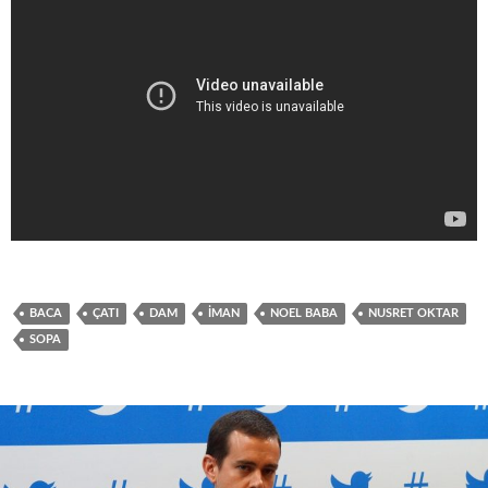
BACA
ÇATI
DAM
IMAN
NOEL BABA
NUSRET OKTAR
SOPA