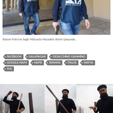
İtalyan Polisi’ne bağlı Mafyayla Mücadele Birimi işbaşında…
FACEBOOK
GALAPAGAR
GIOACCHINO GAMMINO
GOOGLE MAPS
HAPIS
İSPANYA
İTALYA
MAFYA
SUÇ