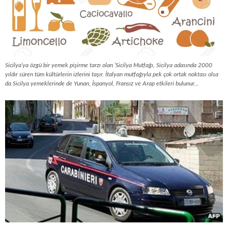
Sicilya’ya özgü bir yemek pişirme tarzı olan ‘Sicilya Mutfağı, Sicilya adasında 2000
yıldır süren tüm kültürlerin izlerini taşır. İtalyan mutfağıyla pek çok ortak noktası olsa
da Sicilya yemeklerinde de Yunan, İspanyol, Fransız ve Arap etkileri bulunur…