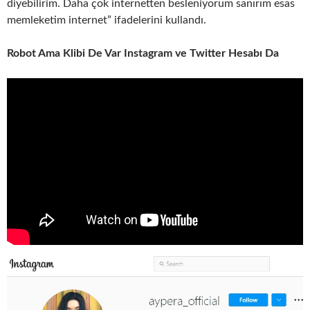
diyebilirim. Daha çok internetten besleniyorum sanırım esas
memleketim internet” ifadelerini kullandı.
Robot Ama Klibi De Var Instagram ve Twitter Hesabı Da