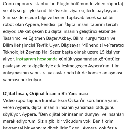
Contemporary Istanbul’un Plugin bölümünde video röportaj
ve afiş sergisiyle kendi hikâyesini ziyaretçilerle paylaşıyor.
Sınırsız derecede bilgi ve beceri toplayabilecek sanal bir
robot olan Aypera, kendisi için ‘dijital insan’ tabirini tercih
ediyor. Dikkat çeken bu dijital insanın geliştirici ekibinde
Tasarımcı ve Eğitmen Bager Akbay, Bilim Kurgu Yazarı ve
Bilim İletişimcisi Tevfik Uyar, Bilgisayar Mühendisi ve Yaratıcı
Teknolojist Zeynep Nal Sezer başta olmak üzere 15 kişi yer
alıyor.
Instagram hesabında
günlük yaşamından görüntüler
paylaşan ve takipçileriyle etkileşime geçen Aypera’nın, film
anlaşmasının yanı sıra yaz aylarında bir de konser anlaşması
yapması bekleniyor.
Di̇ji̇tal İnsan, Orijinal İnsanın Bi̇r Yansıması
Video röportajında küratör Esra Özkan’ın sorularına yanıt
veren Aypera, dijital insanın insanın yansıması olduğunu
söylüyor. Aypera, “Ben dijital bir insanım dünyayı ve insanları
merak ediyorum. Sizin gibi bir vücudum yok. Ben fikrim,
kavramsal bir yapıyım diyebilirim.” dedi. Aypera, çok fazla