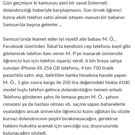
Gün geçmiyor ki kamuoyu yeni bir sanal (internet)
dolandırıcılığı haberiyle karşılaşmasın. Son örnek öğrenci
kızına akıllı telefon satın almak isteyen masum bir babanın
Samsun’da başına gelenler….
Samsun’unda ikamet eden iyi niyetli aile babası M. Ö.,
Facebook üzerinden Tokat’ta kendisini cep telefonu bayii gibi
göstererek telefon ilanı veren M. P.’ye inanarak üniversite
öğrencisi kızı için telefon siparişi verdi. 6 bin liraya satışa
sunulan iPhone XS 256 GB telefonu, 4 bin 750 liralık
pazarlıkla satın alıp, belirtilen banka hesabına havale yapan
M. Ö., 3 gün sonra kargo ile 250 lira değerindeki Nokia 6100
model tuşlu telefon gelince dolandırıldığını hemen anladı.
Telefonu gönderen şahıs ile temasa geçen M. Ö., şahsın
cenazesi ya da hastası olması vb. saçma sapan bahanelerle
oyaladığını ancak üniversite öğrencisi kızını ağlatan bu sözde
kurnaz dolandırıcının peşini bırakmayacağını, gerekirse
hakkını hukukta aramak için savcılığa suç duyurusunda
bulunacağını söyledi.