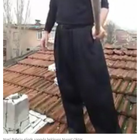
Noel Baba’yı elinde sopayla bekleyen Nusret Oktar…