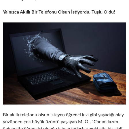
Yalnızca Akıllı Bir Telefonu Olsun İstiyordu, Tuşlu Oldu!
Bir akıllı telefonu olsun isteyen öğrenci kızı gibi yaşadığı olay
yüzünden çok büyük üzüntü yaşayan M. Ö., “Canım kızım
üniversite öğrencisi olduğu için arkadaşlarınınki gibi bir akıllı