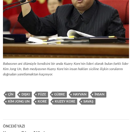
Babasının ani ölümüyle kendisini bir anda Kuzey Kore’nin lideri olarak bulan farklı lider
Kim Jong Un, Batı medyasının Kuzey Kore’nin insan hakları siciline ilişkin sorularını
doğrudan yanıtlamaktan kaçınıyor.
ÇIN
DIŞKI
FÜZE
GÜBRE
HAYVAN
INSAN
KIM JONG UN
KORE
KUZEY KORE
SAVAŞ
Yazı
ÖNCEKI YAZI