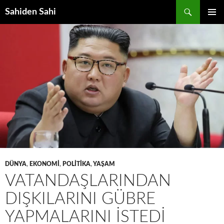
Ara
Sahiden Sahi
İÇERIĞE
BIRINCI
ATLA
MENÜ
DÜNYA
,
EKONOMI
,
POLITIKA
,
YAŞAM
VATANDAŞLARINDAN
DIŞKILARINI GÜBRE
YAPMALARINI İSTEDI