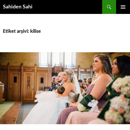
Ara
Sahiden Sahi
İÇERIĞE
BIRINCI
ATLA
MENÜ
Etiket arşivi: kilise