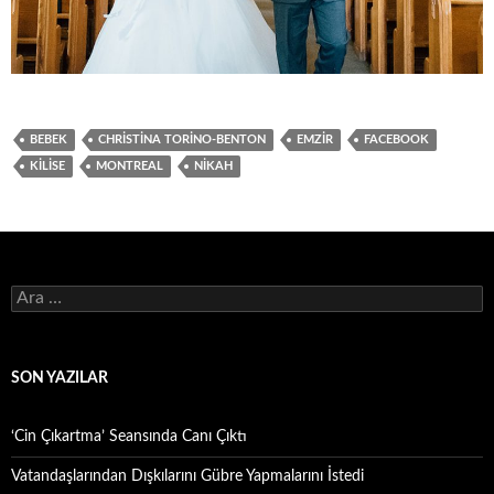
BEBEK
CHRISTINA TORINO-BENTON
EMZIR
FACEBOOK
KILISE
MONTREAL
NIKAH
Arama:
SON YAZILAR
‘Cin Çıkartma’ Seansında Canı Çıktı
Vatandaşlarından Dışkılarını Gübre Yapmalarını İstedi