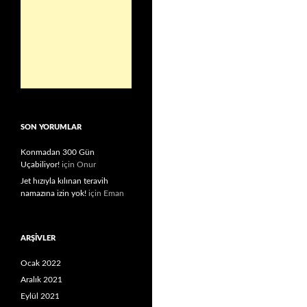
SON YORUMLAR
Konmadan 300 Gün
Uçabiliyor!
için
Onur
Jet hızıyla kılınan teravih
namazına izin yok!
için
Eman
ARŞIVLER
Ocak 2022
Aralık 2021
Eylül 2021