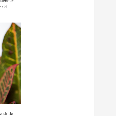
iklenmesi
daki
iyesinde