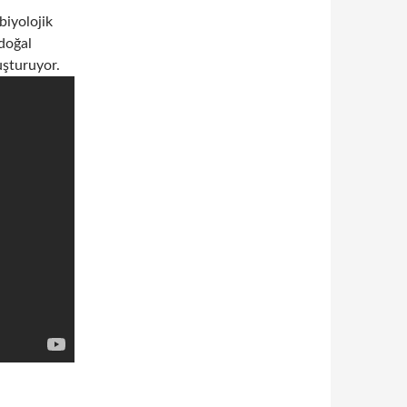
biyolojik
 doğal
luşturuyor.