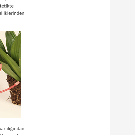
 tetikte
lliklerinden
yarlılığından