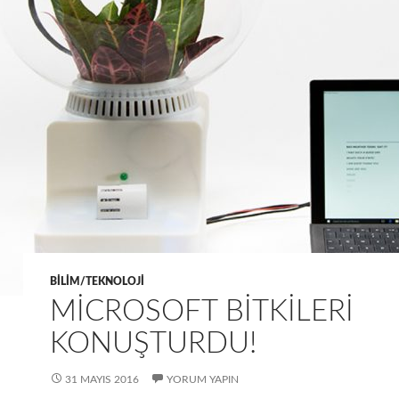
BILIM/TEKNOLOJI
MICROSOFT BITKILERI
KONUŞTURDU!
31 MAYIS 2016
YORUM YAPIN