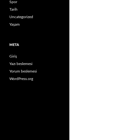
Spor
Tarih
Uncategorized
Yaşam
META
Giriş
Yazı beslemesi
Yorum beslemesi
WordPress.org