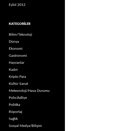
Eylül 2012
KATEGORILER
Bilim/Teknoloji
Dünya
Ekonomi
Gastronomi
Hayvanlar
Kadın
Kripto Para
Kültür Sanat
Meteoroloji/Hava Durumu
Polis/Adliye
Politika
Röportaj
Sağlık
Sosyal Medya/Bilişim