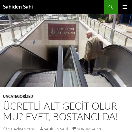
Ara
Sahiden Sahi
İÇERIĞE
BIRINCI
ATLA
MENÜ
UNCATEGORIZED
ÜCRETLI ALT GEÇIT OLUR
MU? EVET, BOSTANCI’DA!
1 HAZIRAN 2016
SAHIDEN SAHI
YORUM YAPIN