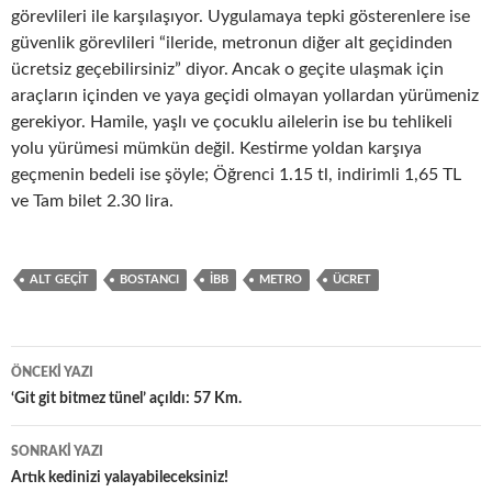
görevlileri ile karşılaşıyor. Uygulamaya tepki gösterenlere ise
güvenlik görevlileri “ileride, metronun diğer alt geçidinden
ücretsiz geçebilirsiniz” diyor. Ancak o geçite ulaşmak için
araçların içinden ve yaya geçidi olmayan yollardan yürümeniz
gerekiyor. Hamile, yaşlı ve çocuklu ailelerin ise bu tehlikeli
yolu yürümesi mümkün değil. Kestirme yoldan karşıya
geçmenin bedeli ise şöyle; Öğrenci 1.15 tl, indirimli 1,65 TL
ve Tam bilet 2.30 lira.
ALT GEÇIT
BOSTANCI
IBB
METRO
ÜCRET
Yazı
ÖNCEKI YAZI
dolaşımı
‘Git git bitmez tünel’ açıldı: 57 Km.
SONRAKI YAZI
Artık kedinizi yalayabileceksiniz!