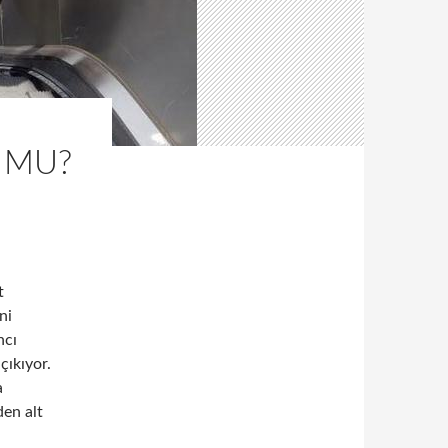
R MU?
t
ni
ncı
çıkıyor.
a
den alt