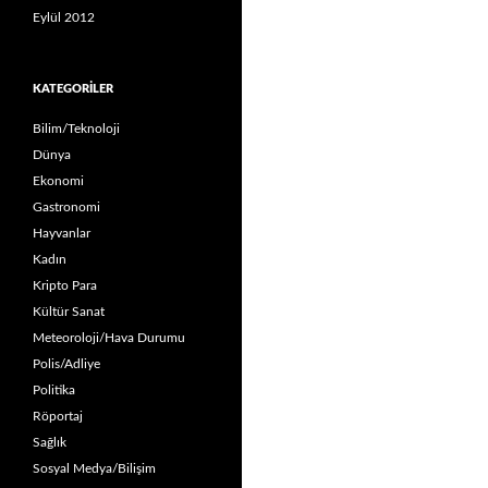
Eylül 2012
KATEGORILER
Bilim/Teknoloji
Dünya
Ekonomi
Gastronomi
Hayvanlar
Kadın
Kripto Para
Kültür Sanat
Meteoroloji/Hava Durumu
Polis/Adliye
Politika
Röportaj
Sağlık
Sosyal Medya/Bilişim