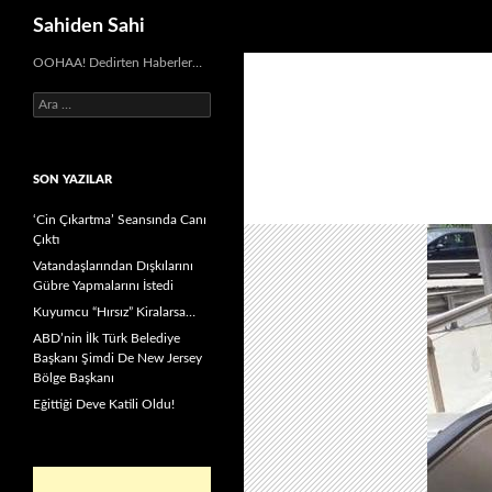
Ara
Sahiden Sahi
OOHAA! Dedirten Haberler…
Arama:
SON YAZILAR
‘Cin Çıkartma’ Seansında Canı
Çıktı
Vatandaşlarından Dışkılarını
Gübre Yapmalarını İstedi
Kuyumcu “Hırsız” Kiralarsa…
ABD’nin İlk Türk Belediye
Başkanı Şimdi De New Jersey
Bölge Başkanı
Eğittiği Deve Katili Oldu!