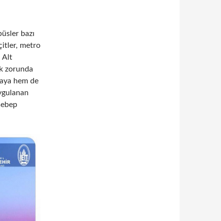
üsler bazı
çitler, metro
 Alt
ek zorunda
yaya hem de
uygulanan
sebep