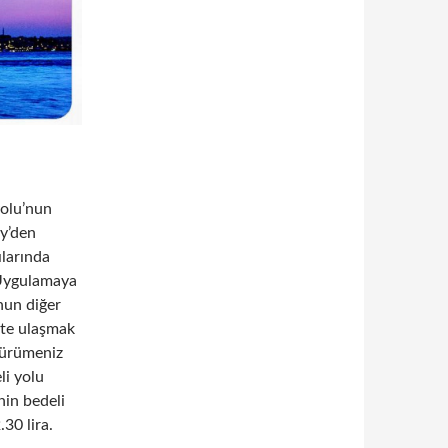
yolu’nun
öy’den
ılarında
. Uygulamaya
onun diğer
çite ulaşmak
yürümeniz
li yolu
in bedeli
.30 lira.