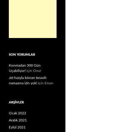
SON YORUMLAR
Konmadan 300 Gün
Uçabiliyor!
için
Onur
Jet hızıyla kılınan teravih
namazına izin yok!
için
Eman
ARŞIVLER
Ocak 2022
Aralık 2021
Eylül 2021