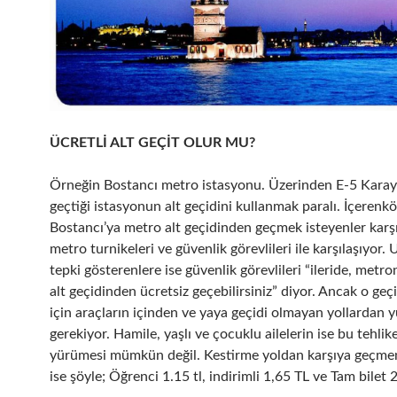
ÜCRETLİ ALT GEÇİT OLUR MU?
Örneğin Bostancı metro istasyonu. Üzerinden E-5 Kara
geçtiği istasyonun alt geçidini kullanmak paralı. İçerenk
Bostancı’ya metro alt geçidinden geçmek isteyenler karş
metro turnikeleri ve güvenlik görevlileri ile karşılaşıyor
tepki gösterenlere ise güvenlik görevlileri “ileride, metr
alt geçidinden ücretsiz geçebilirsiniz” diyor. Ancak o ge
için araçların içinden ve yaya geçidi olmayan yollardan 
gerekiyor. Hamile, yaşlı ve çocuklu ailelerin ise bu tehlike
yürümesi mümkün değil. Kestirme yoldan karşıya geçmen
ise şöyle; Öğrenci 1.15 tl, indirimli 1,65 TL ve Tam bilet 2