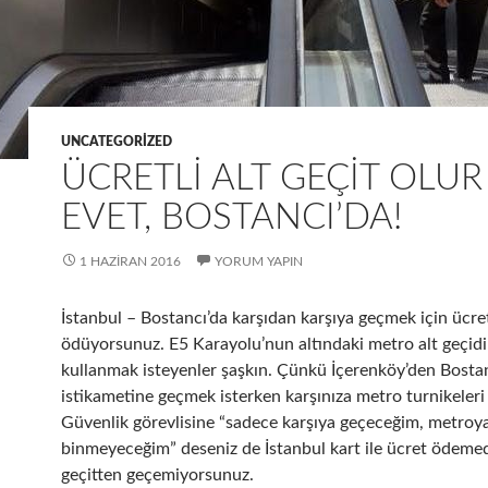
UNCATEGORIZED
ÜCRETLI ALT GEÇIT OLU
EVET, BOSTANCI’DA!
1 HAZIRAN 2016
YORUM YAPIN
İstanbul – Bostancı’da karşıdan karşıya geçmek için ücre
ödüyorsunuz. E5 Karayolu’nun altındaki metro alt geçidi
kullanmak isteyenler şaşkın. Çünkü İçerenköy’den Bosta
istikametine geçmek isterken karşınıza metro turnikeleri 
Güvenlik görevlisine “sadece karşıya geçeceğim, metroy
binmeyeceğim” deseniz de İstanbul kart ile ücret ödeme
geçitten geçemiyorsunuz.