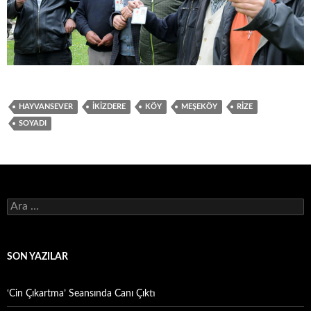
HAYVANSEVER
İKIZDERE
KÖY
MEŞEKÖY
RIZE
SOYADI
Arama:
SON YAZILAR
‘Cin Çıkartma’ Seansında Canı Çıktı