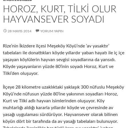
HOROZ, KURT, TILKI OLUR
HAYVANSEVER SOYADI
28 MAYIS 2014
YORUM YAPIN
Rize’nin İkizdere ilçesi Meşeköy Köyü’nde ‘av yasaktır’
tabelaları ile donattıkları köyde yıllardır yaban hayatı ile iç içe
yaşayan köylülerin hayvan sevgisi soyadlarına da yansıdı.
Köyde yaşayanların yüzde 80’inin soyadı Horoz, Kurt ve
Tilki’den oluşuyor.
İlçeye 28 kilometre uzaklıktaki yaklaşık 300 nüfuslu Meşeköy
Köyü’nde nüfusun yüzde 80’ine yakınının soyadları Horoz,
Kurt ve Tilki adlı hayvan isimlerinden oluşuyor. Köy
muhtarlığı aldığı kararla yıllardır köyde ve çevresinde av
yasağı uygulaması sürdürüyor. Hayvansever olarak bilinen
köyün dört bir tarafında da av yasağı tabelaları bulunuyor.