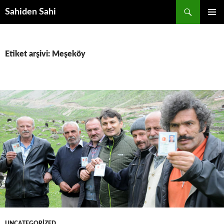
Ara
Sahiden Sahi
İÇERIĞE
BIRINCI
ATLA
MENÜ
Etiket arşivi: Meşeköy
UNCATEGORIZED