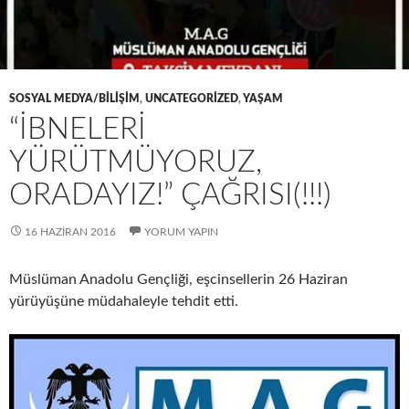
SOSYAL MEDYA/BILIŞIM
,
UNCATEGORIZED
,
YAŞAM
“İBNELERI
YÜRÜTMÜYORUZ,
ORADAYIZ!” ÇAĞRISI(!!!)
16 HAZIRAN 2016
YORUM YAPIN
Müslüman Anadolu Gençliği, eşcinsellerin 26 Haziran
yürüyüşüne müdahaleyle tehdit etti.