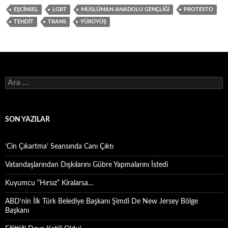
EŞCINSEL
LGBT
MÜSLÜMAN ANADOLU GENÇLIĞI
PROTESTO
TEHDIT
TRANS
YÜRÜYÜŞ
Arama:
SON YAZILAR
‘Cin Çıkartma’ Seansında Canı Çıktı
Vatandaşlarından Dışkılarını Gübre Yapmalarını İstedi
Kuyumcu “Hırsız” Kiralarsa…
ABD’nin İlk Türk Belediye Başkanı Şimdi De New Jersey Bölge
Başkanı