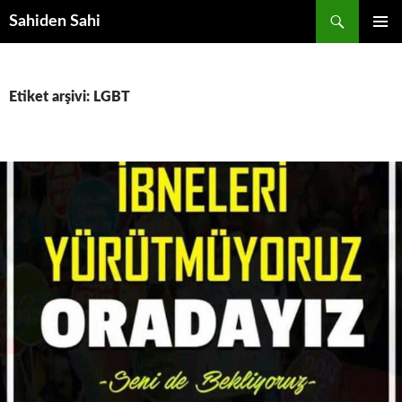
Ara
Sahiden Sahi
İÇERIĞE
BIRINCI
ATLA
MENÜ
Etiket arşivi: LGBT