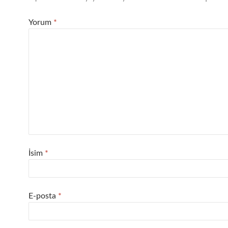
Yorum
*
İsim
*
E-posta
*