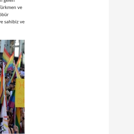
n gelen
 Türkmen ve
 öbür
e sahibiz ve