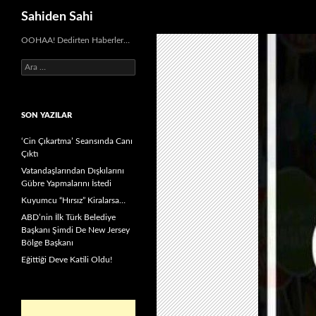
Ara
Sahiden Sahi
OOHAA! Dedirten Haberler…
Arama:
SON YAZILAR
‘Cin Çıkartma’ Seansında Canı
Çıktı
Vatandaşlarından Dışkılarını
Gübre Yapmalarını İstedi
Kuyumcu “Hırsız” Kiralarsa…
ABD’nin İlk Türk Belediye
Başkanı Şimdi De New Jersey
Bölge Başkanı
Eğittiği Deve Katili Oldu!