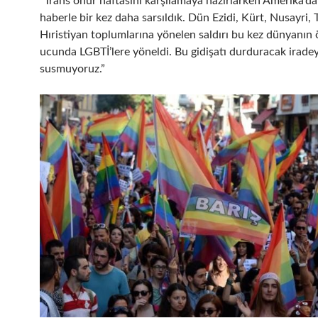
“Trans onur haftasını karşılamaya hazırlarken Amerika’da
haberle bir kez daha sarsıldık. Dün Ezidi, Kürt, Nusayri,
Hıristiyan toplumlarına yönelen saldırı bu kez dünyanın
ucunda LGBTİ’lere yöneldi. Bu gidişatı durduracak iradey
susmuyoruz.”