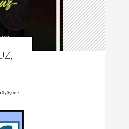
UZ,
ürüyüşüne