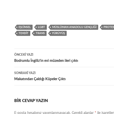
EŞCINSEL
LGBT
MÜSLÜMAN ANADOLU GENÇLIĞI
PROTE
TEHDIT
TRANS
YÜRÜYÜŞ
Yazı
ÖNCEKI YAZI
dolaşımı
Bodrumlu İngiliz’in evi müzeden ileri çıktı
SONRAKI YAZI
Makatından Çaldığı Küpeler Çıktı
BIR CEVAP YAZIN
E-posta hesabınız yayımlanmayacak.
Gerekli alanlar
*
ile işaretle