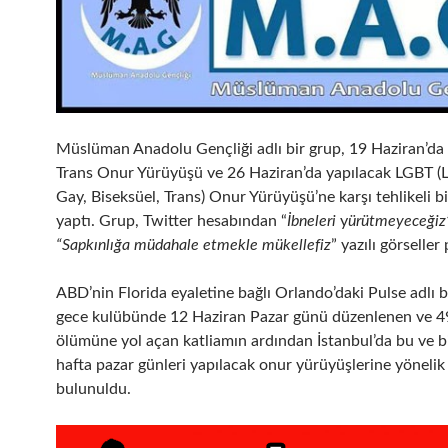
Müslüman Anadolu Gençliği adlı bir grup, 19 Haziran’da
Trans Onur Yürüyüşü ve 26 Haziran’da yapılacak LGBT (L
Gay, Biseksüel, Trans) Onur Yürüyüşü’ne karşı tehlikeli bi
yaptı. Grup, Twitter hesabından “
İbneleri
y
ürütmeyeceğiz”
“Sapkınlığa müdahale etmekle mükellefiz
” yazılı görseller 
ABD’nin Florida eyaletine bağlı Orlando’daki Pulse adlı 
gece kulübünde 12 Haziran Pazar günü düzenlenen ve 49
ölümüne yol açan katliamın ardından İstanbul’da bu ve b
hafta pazar günleri yapılacak onur yürüyüşlerine yönelik
bulunuldu.