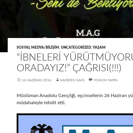
SOSYAL MEDYA/BILIŞIM
,
UNCATEGORIZED
,
YAŞAM
“İBNELERI YÜRÜTMÜYOR
ORADAYIZ!” ÇAĞRISI(!!!)
16 HAZIRAN 2016
SAHIDEN SAHI
YORUM YAPIN
Müslüman Anadolu Gençliği, eşcinsellerin 26 Haziran y
müdahaleyle tehdit etti.