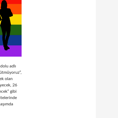
olu adlı
rütmüyoruz”,
ek olan
eyecek, 26
ecek” gibi
itelerinde
ylaşımda