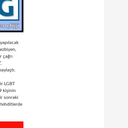
 yapılacak
ezbiyen,
r çağrı
,
paylaştı.
bir LGBT
 kişinin
ir sonraki
 tehditlerde