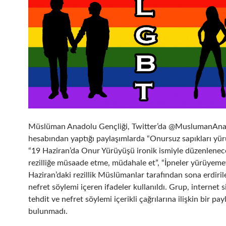
Müslüman Anadolu Gençliği, Twitter’da @MuslumanAnad
hesabından yaptığı paylaşımlarda “Onursuz sapıkları yü
“19 Haziran’da Onur Yürüyüşü ironik ismiyle düzenlenec
rezilliğe müsaade etme, müdahale et”, “İpneler yürüyem
Haziran’daki rezillik Müslümanlar tarafından sona erdiril
nefret söylemi içeren ifadeler kullanıldı. Grup, internet s
tehdit ve nefret söylemi içerikli çağrılarına ilişkin bir pa
bulunmadı.