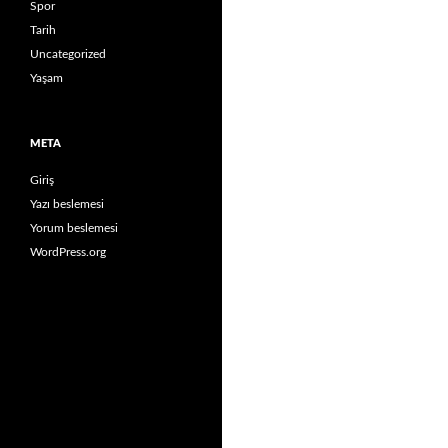
Spor
Tarih
Uncategorized
Yaşam
META
Giriş
Yazı beslemesi
Yorum beslemesi
WordPress.org