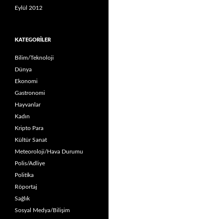
Eylül 2012
KATEGORILER
Bilim/Teknoloji
Dünya
Ekonomi
Gastronomi
Hayvanlar
Kadın
Kripto Para
Kültür Sanat
Meteoroloji/Hava Durumu
Polis/Adliye
Politika
Röportaj
Sağlık
Sosyal Medya/Bilişim