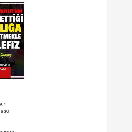
nur
da şu