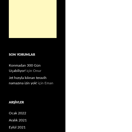
SON YORUMLAR
Konmadan 300 Gün
Uçabiliyor!
için
Onur
Jet hızıyla kılınan teravih
namazına izin yok!
için
Eman
ARŞIVLER
Ocak 2022
Aralık 2021
Eylül 2021