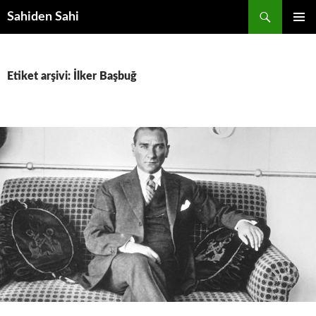
Ara
Sahiden Sahi
İÇERIĞE
BIRINCI
ATLA
MENÜ
Etiket arşivi: İlker Başbuğ