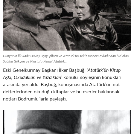
Dünyanın ilk kadın savaş uçağı pilotu ve Atatürk’ün sekiz manevî evladından biri olan
Sabiha Gökçen ve Mustafa Kemal Atatürk…
Eski Genelkurmay Başkanı İlker Başbuğ; ‘
Atatürk’ün Kitap
Aşkı, Okudukları ve Yazdıkları
‘ konulu söyleşinin konukları
arasında yer aldı. Başbuğ, konuşmasında Atatürk’ün not
defterlerinden okuduğu kitaplar ve bu eserler hakkındaki
notları Bodrumlu’larla paylaştı.