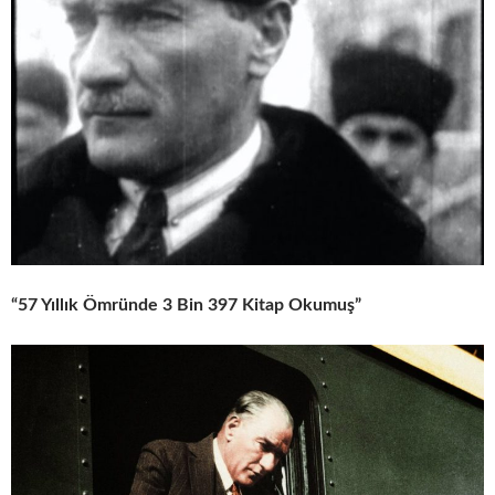
“57 Yıllık Ömründe 3 Bin 397 Kitap Okumuş”