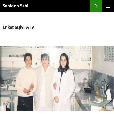
Ara
Sahiden Sahi
İÇERIĞE
BIRINCI
ATLA
MENÜ
Etiket arşivi: ATV