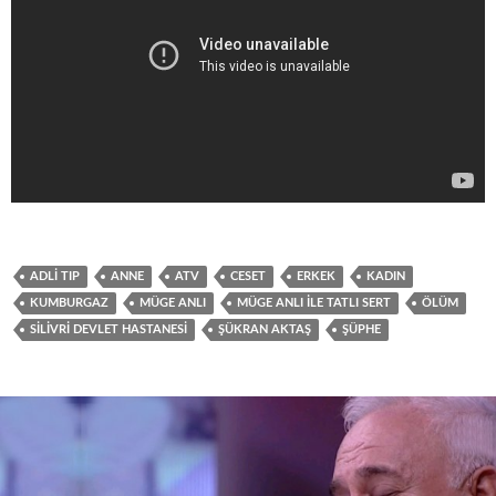
ADLI TIP
ANNE
ATV
CESET
ERKEK
KADIN
KUMBURGAZ
MÜGE ANLI
MÜGE ANLI İLE TATLI SERT
ÖLÜM
SILIVRI DEVLET HASTANESI
ŞÜKRAN AKTAŞ
ŞÜPHE