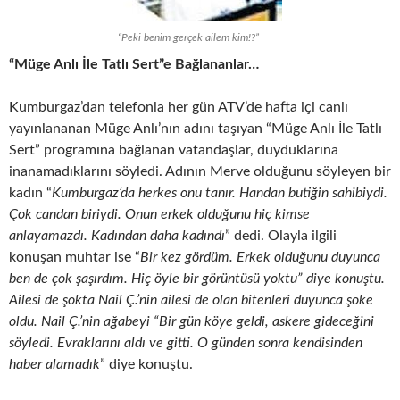
“Peki benim gerçek ailem kim!?”
“Müge Anlı İle Tatlı Sert”e Bağlananlar…
Kumburgaz’dan telefonla
her gün ATV’de hafta içi canlı
yayınlananan Müge Anlı’nın adını taşıyan “Müge Anlı İle Tatlı
Sert”
programına bağlanan vatandaşlar, duyduklarına
inanamadıklarını söyledi. Adının Merve olduğunu söyleyen bir
kadın “
Kumburgaz’da herkes onu tanır. Handan butiğin sahibiydi.
Çok candan biriydi. Onun erkek olduğunu hiç kimse
anlayamazdı. Kadından daha kadındı
” dedi. Olayla ilgili
konuşan muhtar ise “
Bir kez gördüm. Erkek olduğunu duyunca
ben de çok şaşırdım. Hiç öyle bir görüntüsü yoktu” diye konuştu.
Ailesi de şokta Nail Ç.’nin ailesi de olan bitenleri duyunca şoke
oldu. Nail Ç.’nin ağabeyi “Bir gün köye geldi, askere gideceğini
söyledi. Evraklarını aldı ve gitti. O günden sonra kendisinden
haber alamadık
” diye konuştu.