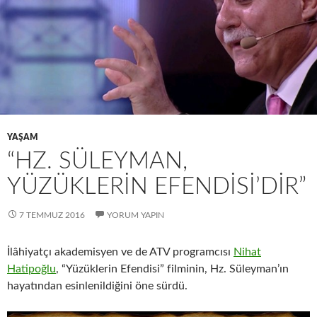
YAŞAM
“HZ. SÜLEYMAN,
YÜZÜKLERIN EFENDISI’DIR”
7 TEMMUZ 2016
YORUM YAPIN
İlâhiyatçı akademisyen ve de ATV programcısı
Nihat
Hatipoğlu
, “Yüzüklerin Efendisi” filminin, Hz. Süleyman’ın
hayatından esinlenildiğini öne sürdü.