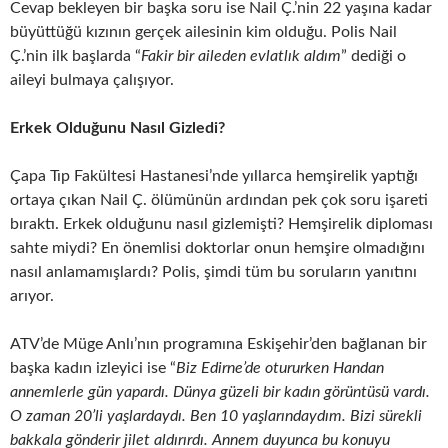
Cevap bekleyen bir başka soru ise Nail Ç.’nin 22 yaşına kadar
büyüttüğü kızının gerçek ailesinin kim olduğu. Polis Nail
Ç.’nin ilk başlarda “
Fakir bir aileden evlatlık aldım
” dediği o
aileyi bulmaya çalışıyor.
Erkek Olduğunu Nasıl Gizledi?
Çapa Tıp Fakültesi Hastanesi’nde yıllarca hemşirelik yaptığı
ortaya çıkan Nail Ç. ölümünün ardından pek çok soru işareti
bıraktı. Erkek olduğunu nasıl gizlemişti? Hemşirelik diploması
sahte miydi? En önemlisi doktorlar onun hemşire olmadığını
nasıl anlamamışlardı? Polis, şimdi tüm bu soruların yanıtını
arıyor.
ATV’de Müge Anlı’nın programına Eskişehir’den bağlanan bir
başka kadın izleyici ise “
Biz Edirne’de otururken Handan
annemlerle gün yapardı. Dünya güzeli bir kadın görüntüsü vardı.
O zaman 20’li yaşlardaydı. Ben 10 yaşlarındaydım. Bizi sürekli
bakkala gönderir jilet aldırırdı. Annem duyunca bu konuyu