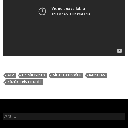
ATV
HZ. SÜLEYMAN
NIHAT HATIPOĞLU
RAMAZAN
YÜZÜKLERIN EFENDISI
Arama: