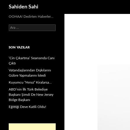
Ara
Sahiden Sahi
OOHAA! Dedirten Haberler…
Arama:
SON YAZILAR
‘Cin Çıkartma’ Seansında Canı
Çıktı
Vatandaşlarından Dışkılarını
Gübre Yapmalarını İstedi
Kuyumcu “Hırsız” Kiralarsa…
ABD’nin İlk Türk Belediye
Başkanı Şimdi De New Jersey
Bölge Başkanı
Eğittiği Deve Katili Oldu!