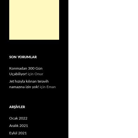
SON YORUMLAR
Konmadan 300 Gün
Uçabiliyor!
için
Onur
Jet hızıyla kılınan teravih
namazına izin yok!
için
Eman
ARŞIVLER
Ocak 2022
Aralık 2021
Eylül 2021