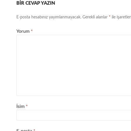
BIR CEVAP YAZIN
E-posta hesabınız yayımlanmayacak.
Gerekli alanlar
*
ile işaretle
Yorum
*
İsim
*
E-posta
*