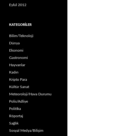
Eylül 2012
KATEGORILER
Bilim/Teknoloji
Dünya
Ekonomi
Gastronomi
Hayvanlar
Kadın
Kripto Para
Kültür Sanat
Meteoroloji/Hava Durumu
Polis/Adliye
Politika
Röportaj
Sağlık
Sosyal Medya/Bilişim