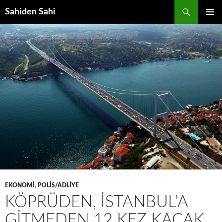
Ara
Sahiden Sahi
İÇERIĞE
BIRINCI
ATLA
MENÜ
EKONOMI
,
POLIS/ADLIYE
KÖPRÜDEN, İSTANBUL’A
GITMEDEN 12 KEZ KAÇAK