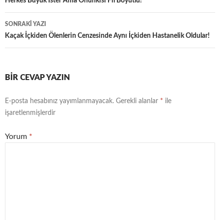
dolaşımı
Herkes Büyük İster Ama Onunkisi Fil Boyutlu!
SONRAKI YAZI
Kaçak İçkiden Ölenlerin Cenzesinde Aynı İçkiden Hastanelik Oldular!
BIR CEVAP YAZIN
E-posta hesabınız yayımlanmayacak.
Gerekli alanlar
*
ile
işaretlenmişlerdir
Yorum
*