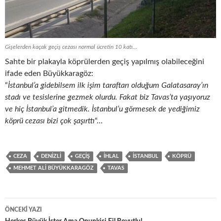
Gişelerden kaçak geçiş cezası normal ücretin 10 katı…
Sahte bir plakayla köprülerden geçiş yapılmış olabileceğini
ifade eden Büyükkaragöz:
“
İstanbul’a gidebilsem ilk işim taraftarı olduğum Galatasaray’ın
stadı ve tesislerine gezmek olurdu. Fakat biz Tavas’ta yaşıyoruz
ve hiç İstanbul’a gitmedik. İstanbul’u görmesek de yediğimiz
köprü cezası bizi çok şaşırttı
“…
CEZA
DENIZLI
GEÇIŞ
IHLAL
İSTANBUL
KÖPRÜ
MEHMET ALI BÜYÜKKARAGÖZ
TAVAS
Yazı
ÖNCEKI YAZI