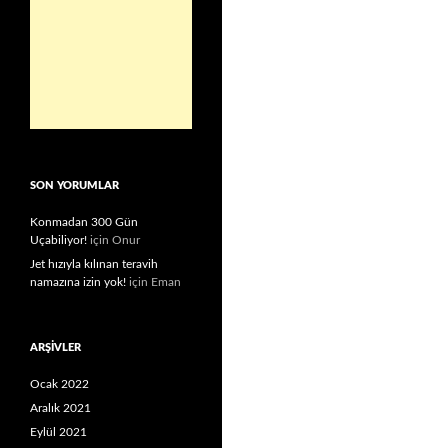
SON YORUMLAR
Konmadan 300 Gün
Uçabiliyor!
için
Onur
Jet hızıyla kılınan teravih
namazına izin yok!
için
Eman
ARŞIVLER
Ocak 2022
Aralık 2021
Eylül 2021