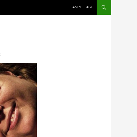
İÇERIĞE ATLA
SAMPLE PAGE
!