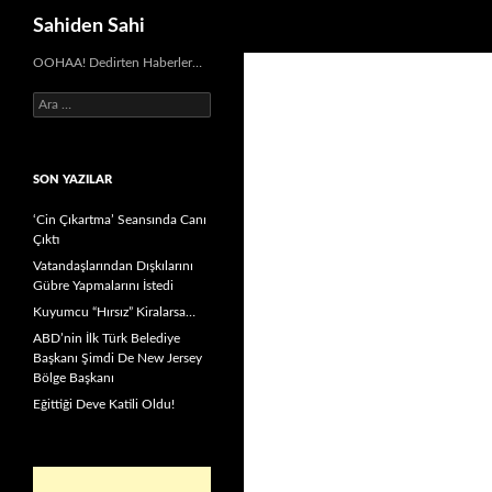
Ara
Sahiden Sahi
OOHAA! Dedirten Haberler…
Arama:
SON YAZILAR
‘Cin Çıkartma’ Seansında Canı
Çıktı
Vatandaşlarından Dışkılarını
Gübre Yapmalarını İstedi
Kuyumcu “Hırsız” Kiralarsa…
ABD’nin İlk Türk Belediye
Başkanı Şimdi De New Jersey
Bölge Başkanı
Eğittiği Deve Katili Oldu!