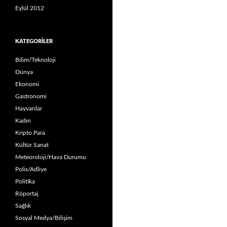
Eylül 2012
KATEGORILER
Bilim/Teknoloji
Dünya
Ekonomi
Gastronomi
Hayvanlar
Kadın
Kripto Para
Kültür Sanat
Meteoroloji/Hava Durumu
Polis/Adliye
Politika
Röportaj
Sağlık
Sosyal Medya/Bilişim