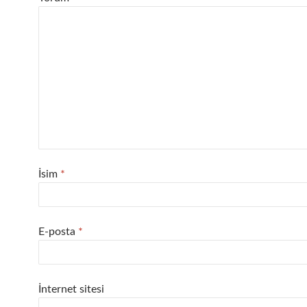
İsim
*
E-posta
*
İnternet sitesi