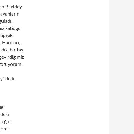
en Bilgiday
mayanların
uladı.
eniz kabuğu
apışık
i. Harman,
dızı bir taş
çevirdiğimiz
ı görüyorum.
ş” dedi.
de
zdeki
ceğini
itimi