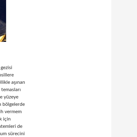
 gezisi
sillere
likle aşınan
 temasları
rde yüzeye
an bölgelerde
arih vermem
k için
ntemleri de
şum sürecini