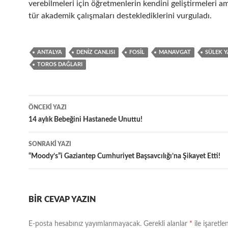
verebilmeleri için öğretmenlerin kendini geliştirmeleri a
tür akademik çalışmaları desteklediklerini vurguladı.
ANTALYA
DENIZ CANLISI
FOSIL
MANAVGAT
SÜLEK Y
TOROS DAĞLARI
Yazı
ÖNCEKI YAZI
dolaşımı
14 aylık Bebeğini Hastanede Unuttu!
SONRAKI YAZI
“Moody’s”i Gaziantep Cumhuriyet Başsavcılığı’na Şikayet Etti!
BIR CEVAP YAZIN
E-posta hesabınız yayımlanmayacak.
Gerekli alanlar
*
ile işaretle