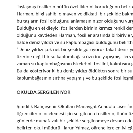
Taşlaşmış fosillerin bütün özelliklerini koruduğunu belirt
Harman, bilgi sahibi olmayan ve dikkatli bir şekilde bak
bu taşların fosil olduğunu anlamasının zor olduğunu vurg
Bulduğu en etkileyici fosillerden birinin kırmızı renkli d
olduğunu kaydeden Harman, fosiller arasında birbiriyle y
halde deniz yıldızı ve su kaplumbağası bulduğunu belirtt
“Deniz yıldızı çok net bir şekilde görüyoruz fakat deniz yıl
üzerine değil bir su kaplumbağası üzerine yapışmış. Ters 
zaman su kaplumbağasının iskeletini, fosilini, kalıntısın
Bu da gösteriyor ki bu deniz yıldızı öldükten sonra bir su
kaplumbağasının sırtına yapışmış ve bu şekilde fosilleşmi
OKULDA SERGİLENİYOR
Şimdilik Bahçeşehir Okulları Manavgat Anadolu Lisesi’n
öğrencilerin incelemesi için sergilenen fosillerin, önümü
günlerde muhafazalı bir şekilde sergilenmeye devam ede
belirten okul müdürü Harun Yılmaz, öğrencilere en iyi eğ