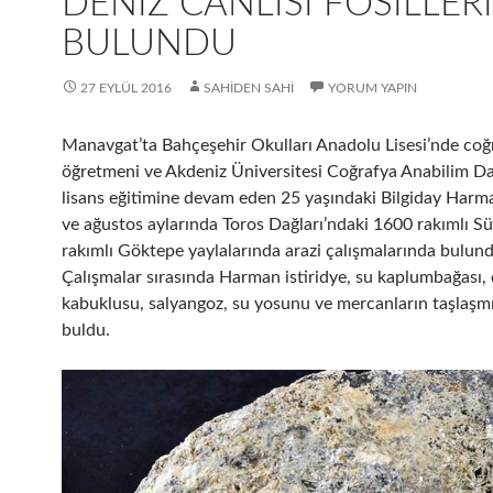
DENIZ CANLISI FOSILLERI
BULUNDU
27 EYLÜL 2016
SAHIDEN SAHI
YORUM YAPIN
Manavgat’ta Bahçeşehir Okulları Anadolu Lisesi’nde coğ
öğretmeni ve Akdeniz Üniversitesi Coğrafya Anabilim Da
lisans eğitimine devam eden 25 yaşındaki Bilgiday Har
ve ağustos aylarında Toros Dağları’ndaki 1600 rakımlı S
rakımlı Göktepe yaylalarında arazi çalışmalarında bulund
Çalışmalar sırasında Harman istiridye, su kaplumbağası, 
kabuklusu, salyangoz, su yosunu ve mercanların taşlaşmış
buldu.