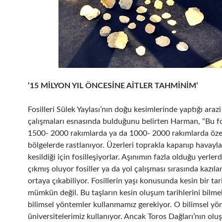
’15 MİLYON YIL ÖNCESİNE AİTLER TAHMİNİM’
Fosilleri Sülek Yaylası’nın doğu kesimlerinde yaptığı arazi
çalışmaları esnasında bulduğunu belirten Harman, “Bu fo
1500- 2000 rakımlarda ya da 1000- 2000 rakımlarda özel
bölgelerde rastlanıyor. Üzerleri toprakla kapanıp havayla
kesildiği için fosilleşiyorlar. Aşınımın fazla olduğu yerle
çıkmış oluyor fosiller ya da yol çalışması sırasında kazıl
ortaya çıkabiliyor. Fosillerin yaşı konusunda kesin bir t
mümkün değil. Bu taşların kesin oluşum tarihlerini bilme
bilimsel yöntemler kullanmamız gerekiyor. O bilimsel yö
üniversitelerimiz kullanıyor. Ancak Toros Dağları’nın olu