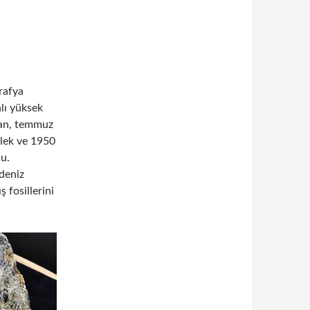
rafya
lı yüksek
man, temmuz
ülek ve 1950
u.
deniz
 fosillerini