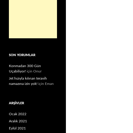
SON YORUMLAR
Konmadan 300 Gün
Uçabiliyor!
için
Onur
Jet hızıyla kılınan teravih
namazına izin yok!
için
Eman
ARŞIVLER
Ocak 2022
Aralık 2021
Eylül 2021