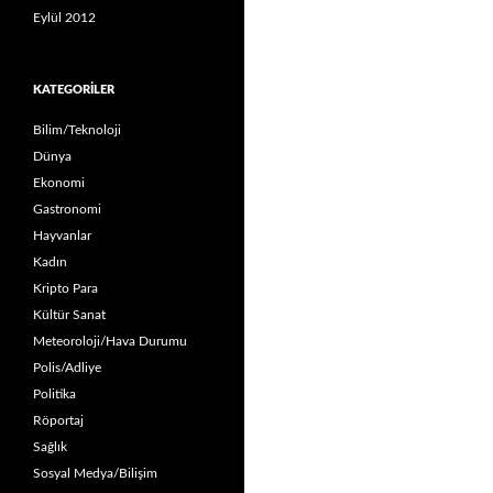
Eylül 2012
KATEGORILER
Bilim/Teknoloji
Dünya
Ekonomi
Gastronomi
Hayvanlar
Kadın
Kripto Para
Kültür Sanat
Meteoroloji/Hava Durumu
Polis/Adliye
Politika
Röportaj
Sağlık
Sosyal Medya/Bilişim