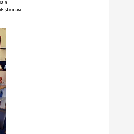
hala
ıkıştırması