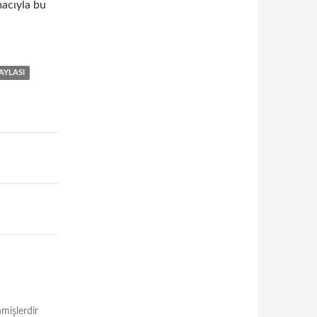
macıyla bu
AYLASI
nmişlerdir