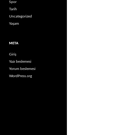
Spor
Tarih
Uncategorized
Yaşam
META
Giriş
Yazı beslemesi
Yorum beslemesi
WordPress.org