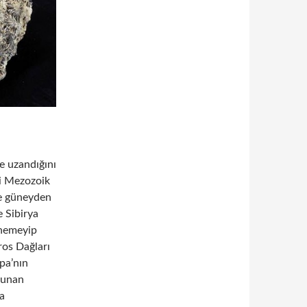
e uzandığını
ci Mezozoik
e güneyden
e Sibirya
enemeyip
ros Dağları
pa’nın
lunan
a