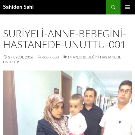
Ara
Sahiden Sahi
İÇERIĞE
BIRINCI
ATLA
MENÜ
SURIYELI-ANNE-BEBEGINI-
HASTANEDE-UNUTTU-001
27 EYLÜL 2016
600 × 800
14 AYLIK BEBEĞINI HASTANEDE
UNUTTU!