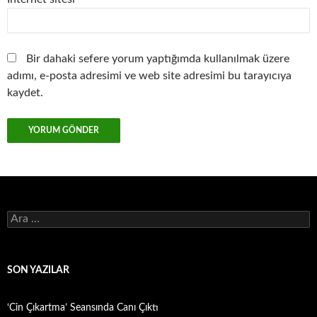
Bir dahaki sefere yorum yaptığımda kullanılmak üzere
adımı, e-posta adresimi ve web site adresimi bu tarayıcıya
kaydet.
Arama:
SON YAZILAR
‘Cin Çıkartma’ Seansında Canı Çıktı