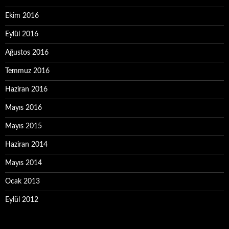
Ekim 2016
Eylül 2016
Ağustos 2016
Temmuz 2016
Haziran 2016
Mayıs 2016
Mayıs 2015
Haziran 2014
Mayıs 2014
Ocak 2013
Eylül 2012