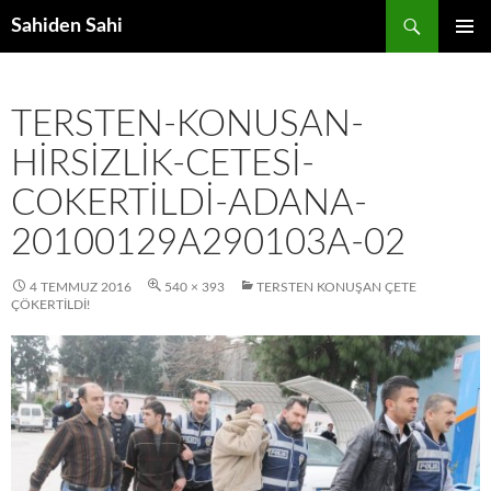
Ara
Sahiden Sahi
İÇERIĞE
BIRINCI
ATLA
MENÜ
TERSTEN-KONUSAN-
HIRSIZLIK-CETESI-
COKERTILDI-ADANA-
20100129A290103A-02
4 TEMMUZ 2016
540 × 393
TERSTEN KONUŞAN ÇETE
ÇÖKERTILDI!