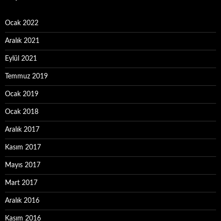
Ocak 2022
Aralık 2021
Eylül 2021
Temmuz 2019
Ocak 2019
Ocak 2018
Aralık 2017
Kasım 2017
Mayıs 2017
Mart 2017
Aralık 2016
Kasım 2016