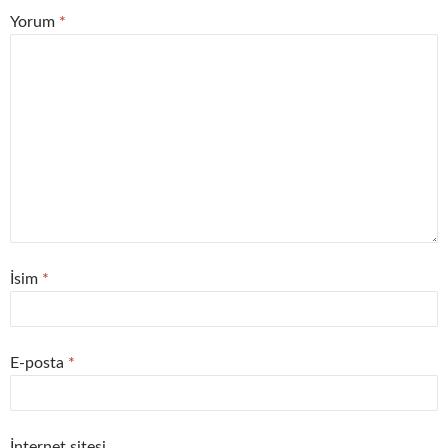
Yorum
*
İsim
*
E-posta
*
İnternet sitesi