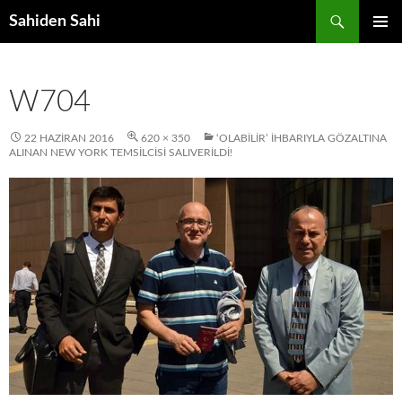
Ara
Sahiden Sahi
İÇERIĞE
BIRINCI
ATLA
MENÜ
W704
22 HAZIRAN 2016
620 × 350
‘OLABILIR’ İHBARIYLA GÖZALTINA
ALINAN NEW YORK TEMSILCISI SALIVERILDI!