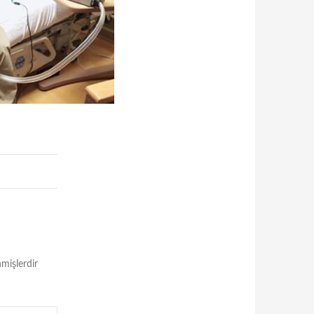
nmişlerdir