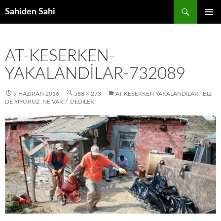
Ara
Sahiden Sahi
İÇERIĞE
BIRINCI
ATLA
MENÜ
AT-KESERKEN-
YAKALANDILAR-732089
9 HAZIRAN 2016
588 × 273
AT KESERKEN YAKALANDILAR, ‘BIZ
DE YIYORUZ, NE VAR!?’ DEDILER