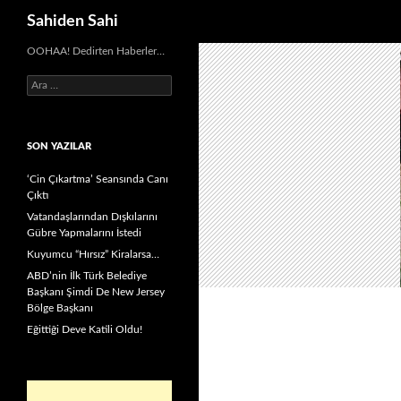
Ara
Sahiden Sahi
OOHAA! Dedirten Haberler…
Arama:
SON YAZILAR
‘Cin Çıkartma’ Seansında Canı
Çıktı
Vatandaşlarından Dışkılarını
Gübre Yapmalarını İstedi
Kuyumcu “Hırsız” Kiralarsa…
ABD’nin İlk Türk Belediye
Başkanı Şimdi De New Jersey
Bölge Başkanı
Eğittiği Deve Katili Oldu!