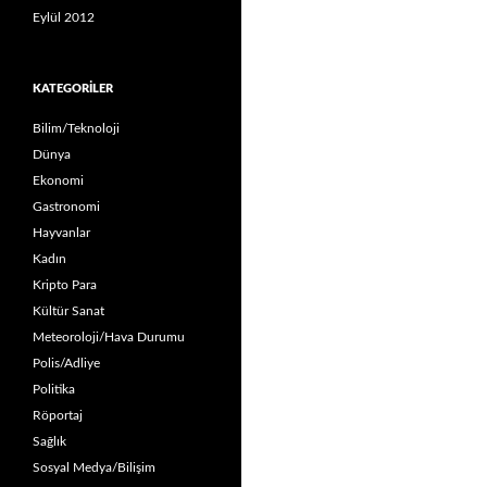
Eylül 2012
KATEGORILER
Bilim/Teknoloji
Dünya
Ekonomi
Gastronomi
Hayvanlar
Kadın
Kripto Para
Kültür Sanat
Meteoroloji/Hava Durumu
Polis/Adliye
Politika
Röportaj
Sağlık
Sosyal Medya/Bilişim