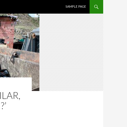
İÇERIĞE ATLA
SAMPLE PAGE
LAR,
?’