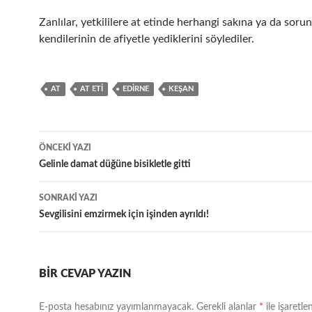
Zanlılar, yetkililere at etinde herhangi sakına ya da soru
kendilerinin de afiyetle yediklerini söylediler.
AT
AT ETI
EDIRNE
KEŞAN
Yazı
ÖNCEKI YAZI
dolaşımı
Gelinle damat düğüne bisikletle gitti
SONRAKI YAZI
Sevgilisini emzirmek için işinden ayrıldı!
BIR CEVAP YAZIN
E-posta hesabınız yayımlanmayacak.
Gerekli alanlar
*
ile işaretle