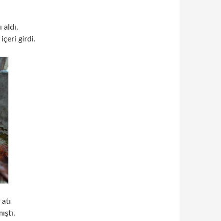
 aldı.
içeri girdi.
 atı
ıştı.