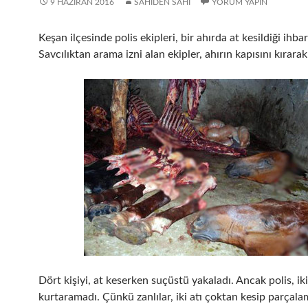
9 HAZIRAN 2016
SAHIDEN SAHI
YORUM YAPIN
Keşan ilçesinde polis ekipleri, bir ahırda at kesildiği ihbarı
Savcılıktan arama izni alan ekipler, ahırın kapısını kırarak 
Dört kişiyi, at keserken suçüstü yakaladı. Ancak polis, iki
kurtaramadı. Çünkü zanlılar, iki atı çoktan kesip parçalam