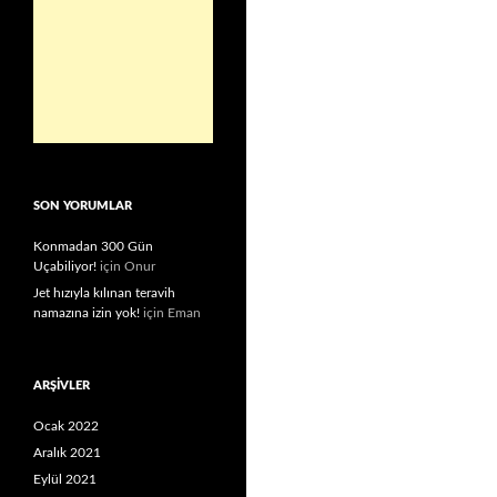
SON YORUMLAR
Konmadan 300 Gün
Uçabiliyor!
için
Onur
Jet hızıyla kılınan teravih
namazına izin yok!
için
Eman
ARŞIVLER
Ocak 2022
Aralık 2021
Eylül 2021