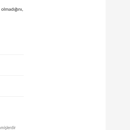
n olmadığını,
nmişlerdir