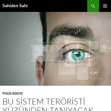
Ara
Sahiden Sahi
İÇERIĞE
BIRINCI
ATLA
MENÜ
POLIS/ADLIYE
BU SISTEM TERÖRISTI
YÜZÜNDEN TANIYACAK