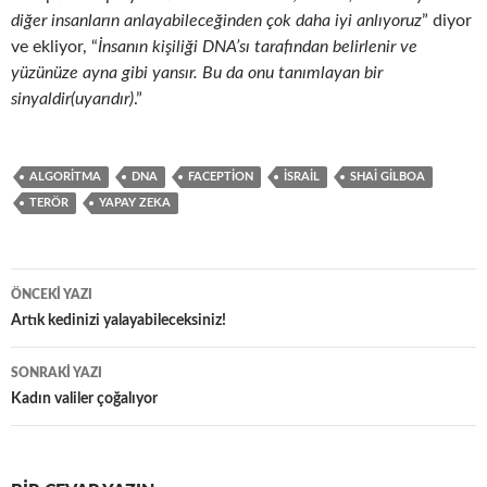
diğer insanların anlayabileceğinden çok daha iyi anlıyoruz
” diyor
ve ekliyor, “
İnsanın kişiliği DNA’sı tarafından belirlenir ve
yüzünüze ayna gibi yansır. Bu da onu tanımlayan bir
sinyaldir(uyarıdır)
.”
ALGORITMA
DNA
FACEPTION
İSRAIL
SHAI GILBOA
TERÖR
YAPAY ZEKA
Yazı
ÖNCEKI YAZI
dolaşımı
Artık kedinizi yalayabileceksiniz!
SONRAKI YAZI
Kadın valiler çoğalıyor