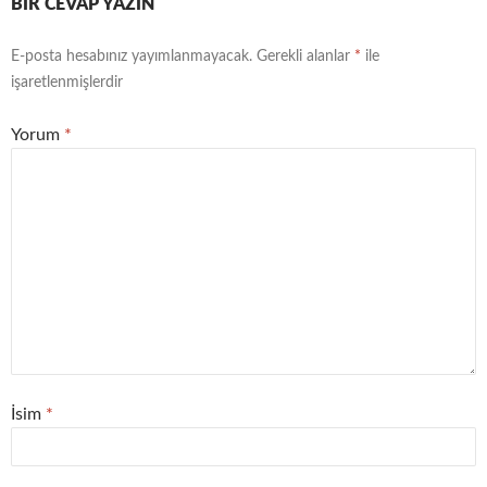
BIR CEVAP YAZIN
E-posta hesabınız yayımlanmayacak.
Gerekli alanlar
*
ile
işaretlenmişlerdir
Yorum
*
İsim
*