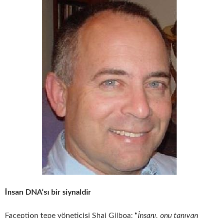
İnsan DNA’sı bir siynaldir
Faception tepe yöneticisi Shai Gilboa; “
İnsanı, onu tanıyan