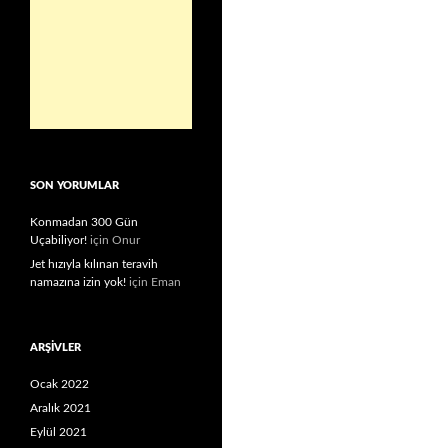
SON YORUMLAR
Konmadan 300 Gün
Uçabiliyor!
için
Onur
Jet hızıyla kılınan teravih
namazına izin yok!
için
Eman
ARŞIVLER
Ocak 2022
Aralık 2021
Eylül 2021