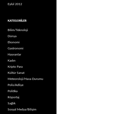
Eylül 2012
KATEGORILER
Bilim/Teknoloji
Dünya
Ekonomi
Gastronomi
Hayvanlar
Kadın
Kripto Para
Kültür Sanat
Meteoroloji/Hava Durumu
Polis/Adliye
Politika
Röportaj
Sağlık
Sosyal Medya/Bilişim