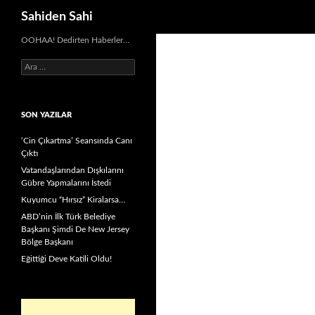
Ara
Sahiden Sahi
OOHAA! Dedirten Haberler…
Arama:
SON YAZILAR
‘Cin Çıkartma’ Seansında Canı
Çıktı
Vatandaşlarından Dışkılarını
Gübre Yapmalarını İstedi
Kuyumcu “Hırsız” Kiralarsa…
ABD’nin İlk Türk Belediye
Başkanı Şimdi De New Jersey
Bölge Başkanı
Eğittiği Deve Katili Oldu!