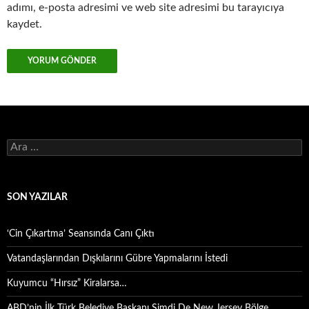
adımı, e-posta adresimi ve web site adresimi bu tarayıcıya
kaydet.
Arama:
SON YAZILAR
‘Cin Çıkartma’ Seansında Canı Çıktı
Vatandaşlarından Dışkılarını Gübre Yapmalarını İstedi
Kuyumcu “Hırsız” Kiralarsa…
ABD’nin İlk Türk Belediye Başkanı Şimdi De New Jersey Bölge