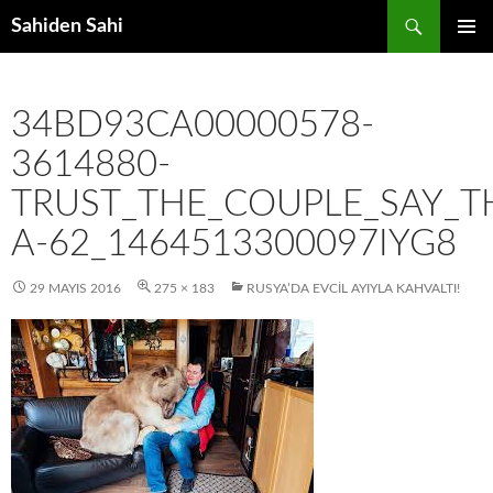
Ara
Sahiden Sahi
İÇERIĞE
BIRINCI
ATLA
MENÜ
34BD93CA00000578-
3614880-
TRUST_THE_COUPLE_SAY_T
A-62_1464513300097IYG8
29 MAYIS 2016
275 × 183
RUSYA’DA EVCIL AYIYLA KAHVALTI!