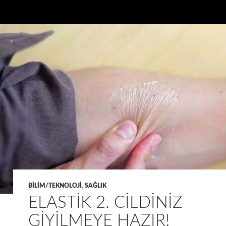
BILIM/TEKNOLOJI
,
SAĞLIK
ELASTIK 2. CILDINIZ
GIYILMEYE HAZIR!