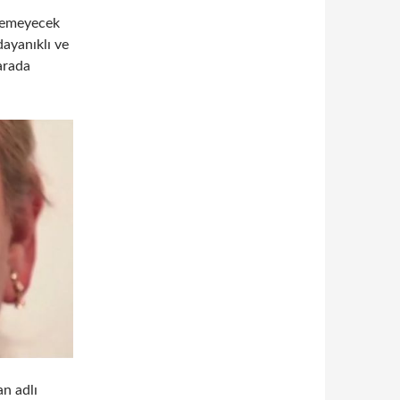
ilemeyecek
dayanıklı ve
 arada
an adlı