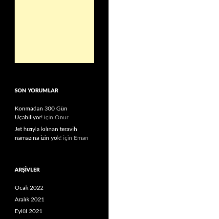
SON YORUMLAR
Konmadan 300 Gün
Uçabiliyor!
için
Onur
Jet hızıyla kılınan teravih
namazına izin yok!
için
Eman
ARŞIVLER
Ocak 2022
Aralık 2021
Eylül 2021