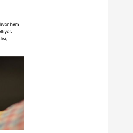
ğlıyor hem
lliyor.
isi,