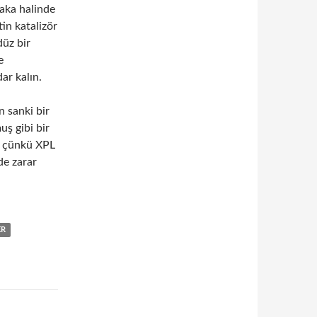
baka halinde
in katalizör
düz bir
e
ar kalın.
n sanki bir
ş gibi bir
ın çünkü XPL
de zarar
ER