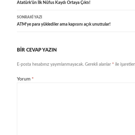
dolaşımı
Atatürk’ün İlk Nüfus Kaydı Ortaya Çıktı!
SONRAKI YAZI
ATM’ye para yüklediler ama kapısını açık unuttular!
BIR CEVAP YAZIN
E-posta hesabınız yayımlanmayacak.
Gerekli alanlar
*
ile işaretle
Yorum
*