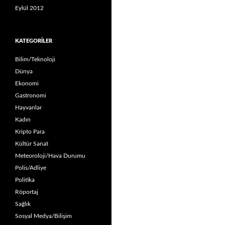
Eylül 2012
KATEGORILER
Bilim/Teknoloji
Dünya
Ekonomi
Gastronomi
Hayvanlar
Kadın
Kripto Para
Kültür Sanat
Meteoroloji/Hava Durumu
Polis/Adliye
Politika
Röportaj
Sağlık
Sosyal Medya/Bilişim