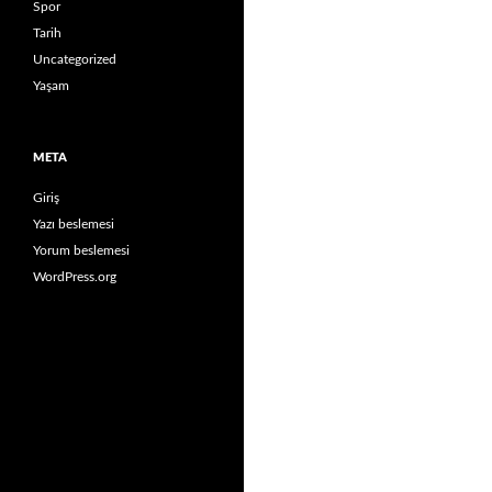
Spor
Tarih
Uncategorized
Yaşam
META
Giriş
Yazı beslemesi
Yorum beslemesi
WordPress.org