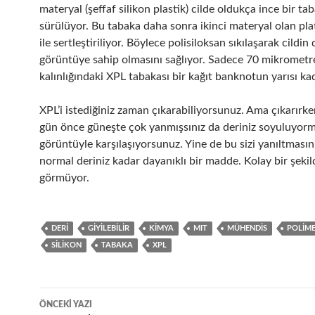
materyal (şeffaf silikon plastik) cilde oldukça ince bir ta
sürülüyor. Bu tabaka daha sonra ikinci materyal olan plat
ile sertleştiriliyor. Böylece polisiloksan sıkılaşarak cildin 
görüntüye sahip olmasını sağlıyor. Sadece 70 mikrometr
kalınlığındaki XPL tabakası bir kağıt banknotun yarısı kad
XPL’i istediğiniz zaman çıkarabiliyorsunuz. Ama çıkarırke
gün önce güneşte çok yanmışsınız da deriniz soyuluyormu
görüntüyle karşılaşıyorsunuz. Yine de bu sizi yanıltmas
normal deriniz kadar dayanıklı bir madde. Kolay bir şekil
görmüyor.
DERI
GIYILEBILIR
KIMYA
MIT
MÜHENDIS
POLIM
SILIKON
TABAKA
XPL
Yazı
ÖNCEKI YAZI