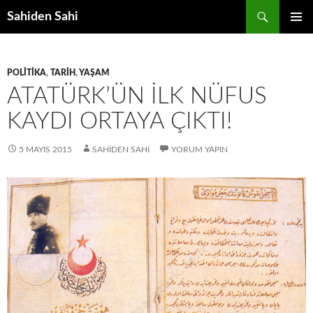
Ara
Sahiden Sahi
İÇERIĞE
BIRINCI
ATLA
MENÜ
POLITIKA
,
TARIH
,
YAŞAM
ATATÜRK’ÜN İLK NÜFUS
KAYDI ORTAYA ÇIKTI!
5 MAYIS 2015
SAHIDEN SAHI
YORUM YAPIN