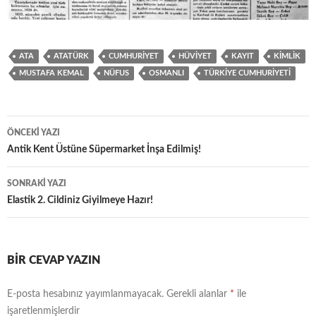
ATA
ATATÜRK
CUMHURIYET
HÜVIYET
KAYIT
KIMLIK
MUSTAFA KEMAL
NÜFUS
OSMANLI
TÜRKIYE CUMHURIYETI
Yazı
ÖNCEKI YAZI
dolaşımı
Antik Kent Üstüne Süpermarket İnşa Edilmiş!
SONRAKI YAZI
Elastik 2. Cildiniz Giyilmeye Hazır!
BIR CEVAP YAZIN
E-posta hesabınız yayımlanmayacak.
Gerekli alanlar
*
ile
işaretlenmişlerdir