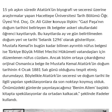
15 yılı aşkın süredir Atatürk’ün biyografi ve seceresi üzerine
araştırmalar yapan Hacettepe Üniversitesi Tarih Bölümü Öğr.
Üyesi Yrd. Doç. Dr. Ali Güler
k
onuya ilişkin: “Gazi Paşa’nın
doğum tarihini belirleyen ilk belgeler askeri okullardaki
öğrenci kayıtlarıydı. Bu kayıtlarda ay ve gün belirtilmeden
doğum yeri ve tarihi ‘Selanik 1296’ olarak gösteriliyor.
Mustafa Kemal’in bugün kadar bilinen ayrıntılı nüfus belgesi
ise Türkiye Büyük Millet Meclisi Hükümeti vatandaşları için
düzenlenen nüfus cüzdanı. Ancak bizim ortaya çıkardığımız
orijinal Osmanlıca belge ile Mustafa Kemal Atatürk’ün doğum
tarihinin 4 Ocak 1881 Salı günü olduğunu tespit etmiş
durumdayız. Böylelikle Atatürk’ün seceresi ve doğum tarihi ile
ilgili yapılan spekülasyonlara da son noktayı koymuş olduk.
Önümüzdeki günlerde yayınlayacağımız ‘Benim Ailem’ başlıklı
kitapta spekülasyonlar da ortadan kalkacak.” şeklinde ifadeler
kullandı.