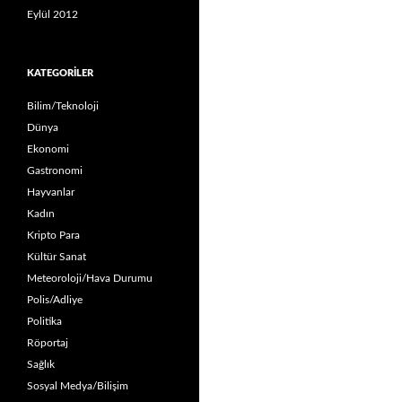
Eylül 2012
KATEGORILER
Bilim/Teknoloji
Dünya
Ekonomi
Gastronomi
Hayvanlar
Kadın
Kripto Para
Kültür Sanat
Meteoroloji/Hava Durumu
Polis/Adliye
Politika
Röportaj
Sağlık
Sosyal Medya/Bilişim