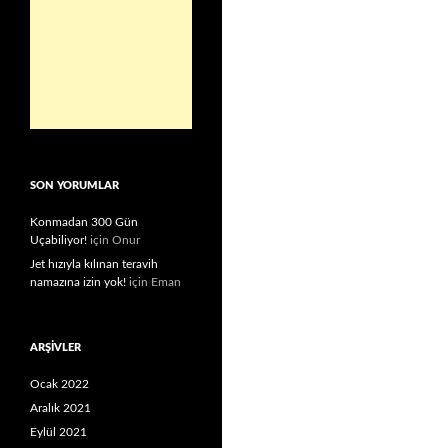
SON YORUMLAR
Konmadan 300 Gün
Uçabiliyor!
için
Onur
Jet hızıyla kılınan teravih
namazına izin yok!
için
Eman
ARŞIVLER
Ocak 2022
Aralık 2021
Eylül 2021