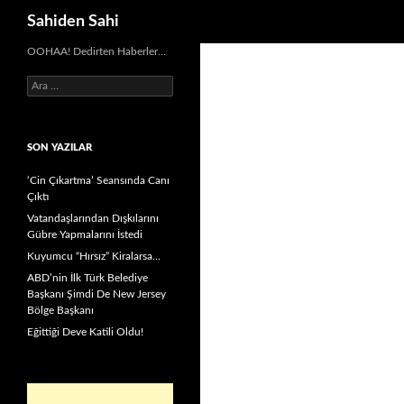
Ara
Sahiden Sahi
OOHAA! Dedirten Haberler…
Arama:
SON YAZILAR
‘Cin Çıkartma’ Seansında Canı
Çıktı
Vatandaşlarından Dışkılarını
Gübre Yapmalarını İstedi
Kuyumcu “Hırsız” Kiralarsa…
ABD’nin İlk Türk Belediye
Başkanı Şimdi De New Jersey
Bölge Başkanı
Eğittiği Deve Katili Oldu!