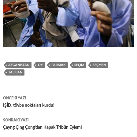
AFGANISTAN
OY
PARMAK
SEÇIM
SEÇMEN
TALIBAN
Yazı
ÖNCEKI YAZI
dolaşımı
IŞİD, tövbe noktaları kurdu!
SONRAKI YAZI
Çayng Çing Çong’dan Kapak Tribün Eylemi