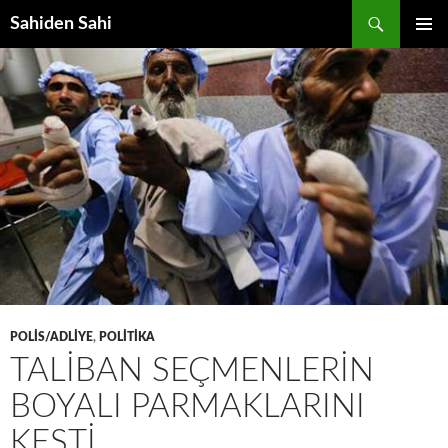
Ara
Sahiden Sahi
İÇERIĞE
BIRINCI
ATLA
MENÜ
POLIS/ADLIYE
,
POLITIKA
TALIBAN SEÇMENLERIN
BOYALI PARMAKLARINI
KESTI