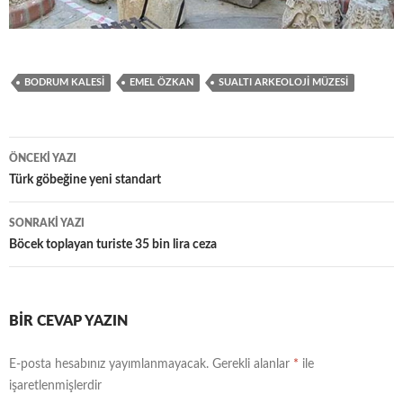
BODRUM KALESI
EMEL ÖZKAN
SUALTI ARKEOLOJI MÜZESI
Yazı
ÖNCEKI YAZI
dolaşımı
Türk göbeğine yeni standart
SONRAKI YAZI
Böcek toplayan turiste 35 bin lira ceza
BIR CEVAP YAZIN
E-posta hesabınız yayımlanmayacak.
Gerekli alanlar
*
ile
işaretlenmişlerdir