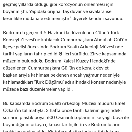
geçmiş yıllarda olduğu gibi korozyonun önlenmesi için
boyanmıştır. Yapıdaki orijinal taş duvar ve sıvalara ise
kesinlikle müdahale edilmemiştir” diyerek kendini savundu.
Bodrum’da geçen 4-5 Haziran’da düzenlenen 4’üncü Türk
Konseyi Zirvesi’ne katılacak Cumhurbaşkanı Abdullah Gül’ün
ilçeye gelişi öncesinde Bodrum Sualtı Arkeoloji Müzesi’nde
tarihi yapıların tahrip edildiği ileri sürüldü. Zirve kapsamında
müzenin bulunduğu Bodrum Kalesi Kuzey Hendeği’nde
düzenlenen Cumhurbaşkanı Gül’ün de konuk devlet
başkanlarıyla katılması beklenen ancak yağmur nedeniyle
katılamadıkları ‘Türk Düğümü’ adı altındaki konser nedeniyle
müzede bazı düzenlemeler yapıldı.
Bu kapsamda Bodrum Sualtı Arkeoloji Müzesi müdürü Emel
Özkan’ın talimatıyla, 3 hafta önce tarihi kalenin girişindeki
surların plastik boya, 600 Osmanlı toplarının ise yağlı boya ile
boyandığının ortaya çıkması tarihçilerin ve Bodrumluların
tepkisine neden oldu. Bir internet sitesinde tarihi dokuya