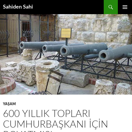
Ara
Sahiden Sahi
İÇERIĞE
BIRINCI
ATLA
MENÜ
YAŞAM
600 YILLIK TOPLARI
CUMHURBAŞKANI IÇIN