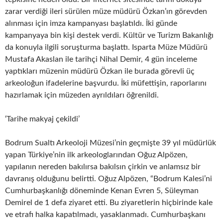
zarar verdiği ileri sürülen müze müdürü Özkan’ın görevden
alınması için imza kampanyası başlatıldı. İki günde
kampanyaya bin kişi destek verdi. Kültür ve Turizm Bakanlığı
da konuyla ilgili soruşturma başlattı. Isparta Müze Müdürü
Mustafa Akaslan ile tarihçi Nihal Demir, 4 gün inceleme
yaptıkları müzenin müdürü Özkan ile burada görevli üç
arkeoloğun ifadelerine başvurdu. İki müfettişin, raporlarını
hazırlamak için müzeden ayrıldıları öğrenildi.
‘Tarihe makyaj çekildi’
Bodrum Sualtı Arkeoloji Müzesi’nin geçmişte 39 yıl müdürlük
yapan Türkiye’nin ilk arkeologlarından Oğuz Alpözen,
yapılanın nereden bakılırsa bakılsın çirkin ve anlamsız bir
davranış olduğunu belirtti. Oğuz Alpözen, “Bodrum Kalesi’ni
Cumhurbaşkanlığı döneminde Kenan Evren 5, Süleyman
Demirel de 1 defa ziyaret etti. Bu ziyaretlerin hiçbirinde kale
ve etrafı halka kapatılmadı, yasaklanmadı. Cumhurbaşkanı