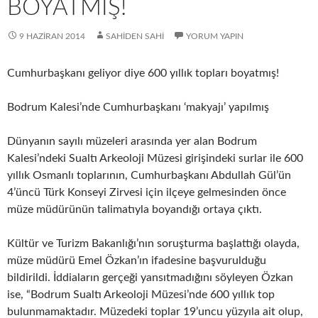
BOYATMIŞ!
9 HAZIRAN 2014
SAHIDEN SAHI
YORUM YAPIN
Cumhurbaşkanı geliyor diye 600 yıllık topları boyatmış!
Bodrum Kalesi’nde Cumhurbaşkanı ‘makyajı’ yapılmış
Dünyanın sayılı müzeleri arasında yer alan Bodrum
Kalesi’ndeki Sualtı Arkeoloji Müzesi girişindeki surlar ile 600
yıllık Osmanlı toplarının, Cumhurbaşkanı Abdullah Gül’ün
4’üncü Türk Konseyi Zirvesi için ilçeye gelmesinden önce
müze müdürünün talimatıyla boyandığı ortaya çıktı.
Kültür ve Turizm Bakanlığı’nın soruşturma başlattığı olayda,
müze müdürü Emel Özkan’ın ifadesine başvurulduğu
bildirildi. İddiaların gerçeği yansıtmadığını söyleyen Özkan
ise, “Bodrum Sualtı Arkeoloji Müzesi’nde 600 yıllık top
bulunmamaktadır. Müzedeki toplar 19’uncu yüzyıla ait olup,