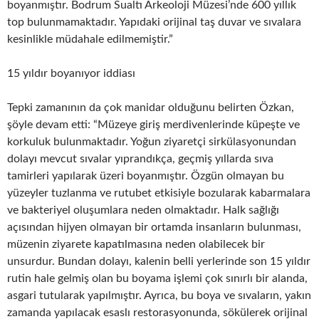
boyanmıştır. Bodrum Sualtı Arkeoloji Müzesi’nde 600 yıllık
top bulunmamaktadır. Yapıdaki orijinal taş duvar ve sıvalara
kesinlikle müdahale edilmemiştir.”
15 yıldır boyanıyor iddiası
Tepki zamanının da çok manidar olduğunu belirten Özkan,
şöyle devam etti: “Müzeye giriş merdivenlerinde küpeşte ve
korkuluk bulunmaktadır. Yoğun ziyaretçi sirkülasyonundan
dolayı mevcut sıvalar yıprandıkça, geçmiş yıllarda sıva
tamirleri yapılarak üzeri boyanmıştır. Özgün olmayan bu
yüzeyler tuzlanma ve rutubet etkisiyle bozularak kabarmalara
ve bakteriyel oluşumlara neden olmaktadır. Halk sağlığı
açısından hijyen olmayan bir ortamda insanların bulunması,
müzenin ziyarete kapatılmasına neden olabilecek bir
unsurdur. Bundan dolayı, kalenin belli yerlerinde son 15 yıldır
rutin hale gelmiş olan bu boyama işlemi çok sınırlı bir alanda,
asgari tutularak yapılmıştır. Ayrıca, bu boya ve sıvaların, yakın
zamanda yapılacak esaslı restorasyonunda, sökülerek orijinal