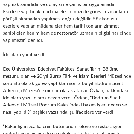
yapmak zararlıdır ve dolayısı ile yanlış bir uygulamadır.
Eserlere yapılacak müdahalelerin müzede görevli uzmanların
görüşü alınmadan yapılması doğru değildir. Söz konusu
eserlere yapılan müdahaleler hem tarihi topların zimmet
sahibi olan benim hem de restoratör uzmanın bilgisi haricinde
yapılmıştır” denildi.
İddialara yanıt verdi
Ege Üniversitesi Edebiyat Fakültesi Sanat Tarihi Bölümü
mezunu olan ve 20 yıl Bursa Türk ve İslam Eserleri Müzesi’nde
sorumlu olarak görev yaptıktan sonra bu yıl Bodrum Sualtı
Arkeoloji Müzesi’ne müdür olarak atanan Özkan, hakkındaki
iddialara yazılı olarak cevap verdi. Özkan, “Bodrum Sualtı
Arkeoloji Müzesi Bodrum Kalesi’ndeki bakım işleri neden ve
nasıl yapıldı?” başlıklı yazısında, şu ifadelere yer verdi:
“Bakanlığımızca kalenin bütününün rölöve ve restorasyon
projesi geçen yıl gündeme gelmiş ve ihalesi onaylanmıştır.