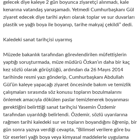
gelecek diye kaleye 2 gün boyunca ziyaretçi alınmadı, kale
kenarına vatandaş yanaşamadı. Yetmedi Cumhurbaşkanı Gül
ziyaret edecek diye tarihi aykırı olarak toplar ve sur duvarları
plastik ve yağlı boya ile boyanıp, tarihe makyaj çekildi” dedi.
Kaledeki sanat tarihçisi uyarmış
Müzede bakanlık tarafından görevlendirilen müfettişlerin
yaptığı soruşturmada, müze müdürü Özkan’ın daha bir kaç
kez sözlü olarak görüştüğü, ardından da 26 Mayıs 2014
tarihinde resmi yazı gönderip, Cumhurbaşkanı Abdullah
Gül’ün kaleye yapacağı ziyaret öncesinde bakım ve temizlik
çalışmaları sırasında söz konusu topların bozulmalarını
önlemek amacıyla dökülen paslar temizlenerek boyanması
gerektiğini belirttiği sanat tarihçisi Yasemin Özdemir
tarafından uyarıldığı belirlendi. Özdemir, sözlü uyarılarına
rağmen tarihi kaledeki sur ve topların boyandığını öğrenip, bir
gün sonra yazıya verdiği cevapta, “Bilimsel verilere göre bu
tür eserleri yağlı boya veya kimyasal maddelerle uygulama