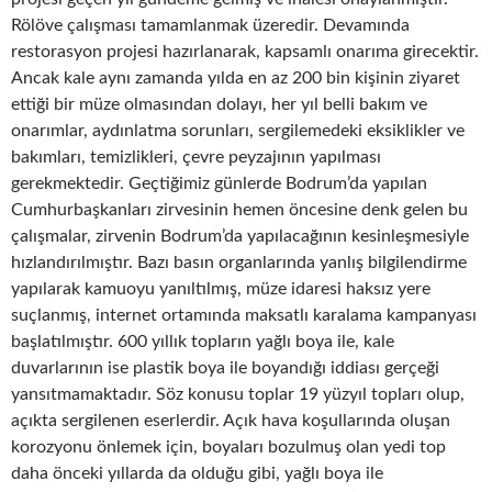
Rölöve çalışması tamamlanmak üzeredir. Devamında
restorasyon projesi hazırlanarak, kapsamlı onarıma girecektir.
Ancak kale aynı zamanda yılda en az 200 bin kişinin ziyaret
ettiği bir müze olmasından dolayı, her yıl belli bakım ve
onarımlar, aydınlatma sorunları, sergilemedeki eksiklikler ve
bakımları, temizlikleri, çevre peyzajının yapılması
gerekmektedir. Geçtiğimiz günlerde Bodrum’da yapılan
Cumhurbaşkanları zirvesinin hemen öncesine denk gelen bu
çalışmalar, zirvenin Bodrum’da yapılacağının kesinleşmesiyle
hızlandırılmıştır. Bazı basın organlarında yanlış bilgilendirme
yapılarak kamuoyu yanıltılmış, müze idaresi haksız yere
suçlanmış, internet ortamında maksatlı karalama kampanyası
başlatılmıştır. 600 yıllık topların yağlı boya ile, kale
duvarlarının ise plastik boya ile boyandığı iddiası gerçeği
yansıtmamaktadır. Söz konusu toplar 19 yüzyıl topları olup,
açıkta sergilenen eserlerdir. Açık hava koşullarında oluşan
korozyonu önlemek için, boyaları bozulmuş olan yedi top
daha önceki yıllarda da olduğu gibi, yağlı boya ile