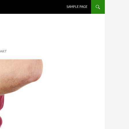
İÇERIĞE ATLA
SAMPLE PAGE
DART