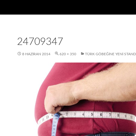
24709347
8 HAZIRAN 2014
620 × 350
TÜRK GÖBEĞINE YENI STAN