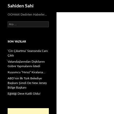
Ara
Sahiden Sahi
OOHAA! Dedirten Haberler…
Arama:
SON YAZILAR
‘Cin Çıkartma’ Seansında Canı
Çıktı
Vatandaşlarından Dışkılarını
Gübre Yapmalarını İstedi
Kuyumcu “Hırsız” Kiralarsa…
ABD’nin İlk Türk Belediye
Başkanı Şimdi De New Jersey
Bölge Başkanı
Eğittiği Deve Katili Oldu!