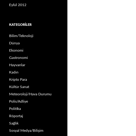
Eylül 2012
KATEGORILER
Bilim/Teknoloji
Dünya
Ekonomi
Gastronomi
Hayvanlar
Kadın
Kripto Para
Kültür Sanat
Meteoroloji/Hava Durumu
Polis/Adliye
Politika
Röportaj
Sağlık
Sosyal Medya/Bilişim