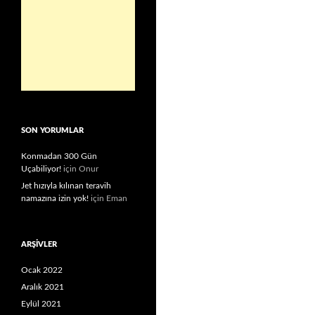
SON YORUMLAR
Konmadan 300 Gün
Uçabiliyor!
için
Onur
Jet hızıyla kılınan teravih
namazına izin yok!
için
Eman
ARŞIVLER
Ocak 2022
Aralık 2021
Eylül 2021