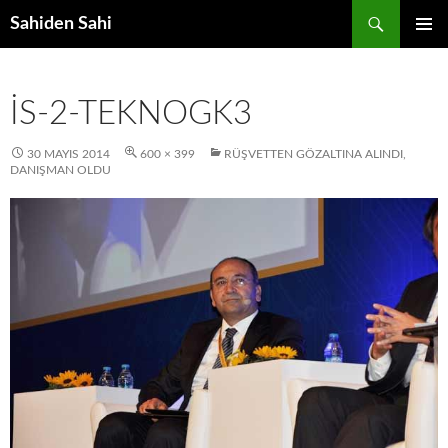
Ara
Sahiden Sahi
İÇERIĞE
BIRINCI
ATLA
MENÜ
IS-2-TEKNOGK3
30 MAYIS 2014
600 × 399
RÜŞVETTEN GÖZALTINA ALINDI,
DANIŞMAN OLDU