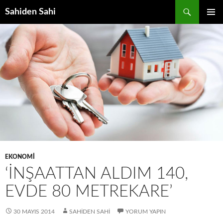
Ara
Sahiden Sahi
İÇERIĞE
BIRINCI
ATLA
MENÜ
EKONOMI
‘İNŞAATTAN ALDIM 140,
EVDE 80 METREKARE’
30 MAYIS 2014
SAHIDEN SAHI
YORUM YAPIN