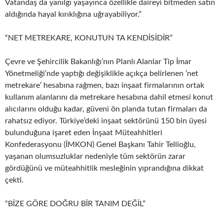
Vatandaş da yanılgı yaşayınca özellikle daireyi bitmeden satın
aldığında hayal kırıklığına uğrayabiliyor.”
“NET METREKARE, KONUTUN TA KENDİSİDİR”
Çevre ve Şehircilik Bakanlığı’nın Planlı Alanlar Tip İmar
Yönetmeliği’nde yaptığı değişiklikle açıkça belirlenen ‘net
metrekare’ hesabına rağmen, bazı inşaat firmalarının ortak
kullanım alanlarını da metrekare hesabına dahil etmesi konut
alıcılarını olduğu kadar, güveni ön planda tutan firmaları da
rahatsız ediyor. Türkiye’deki inşaat sektörünü 150 bin üyesi
bulunduğuna işaret eden İnşaat Müteahhitleri
Konfederasyonu (İMKON) Genel Başkanı Tahir Tellioğlu,
yaşanan olumsuzluklar nedeniyle tüm sektörün zarar
gördüğünü ve müteahhitlik mesleğinin yıprandığına dikkat
çekti.
“BİZE GÖRE DOĞRU BİR TANIM DEĞİL”