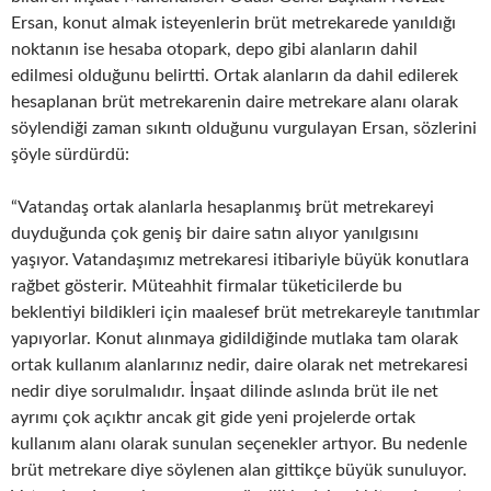
Ersan, konut almak isteyenlerin brüt metrekarede yanıldığı
noktanın ise hesaba otopark, depo gibi alanların dahil
edilmesi olduğunu belirtti. Ortak alanların da dahil edilerek
hesaplanan brüt metrekarenin daire metrekare alanı olarak
söylendiği zaman sıkıntı olduğunu vurgulayan Ersan, sözlerini
şöyle sürdürdü:
“Vatandaş ortak alanlarla hesaplanmış brüt metrekareyi
duyduğunda çok geniş bir daire satın alıyor yanılgısını
yaşıyor. Vatandaşımız metrekaresi itibariyle büyük konutlara
rağbet gösterir. Müteahhit firmalar tüketicilerde bu
beklentiyi bildikleri için maalesef brüt metrekareyle tanıtımlar
yapıyorlar. Konut alınmaya gidildiğinde mutlaka tam olarak
ortak kullanım alanlarınız nedir, daire olarak net metrekaresi
nedir diye sorulmalıdır. İnşaat dilinde aslında brüt ile net
ayrımı çok açıktır ancak git gide yeni projelerde ortak
kullanım alanı olarak sunulan seçenekler artıyor. Bu nedenle
brüt metrekare diye söylenen alan gittikçe büyük sunuluyor.