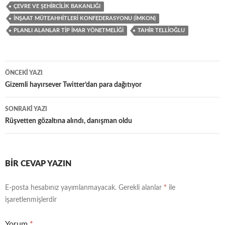
ÇEVRE VE ŞEHIRCILIK BAKANLIĞI
İNŞAAT MÜTEAHHITLERI KONFEDERASYONU (İMKON)
PLANLI ALANLAR TIP İMAR YÖNETMELIĞI
TAHIR TELLIOĞLU
Yazı
ÖNCEKI YAZI
dolaşımı
Gizemli hayırsever Twitter’dan para dağıtıyor
SONRAKI YAZI
Rüşvetten gözaltına alındı, danışman oldu
BIR CEVAP YAZIN
E-posta hesabınız yayımlanmayacak.
Gerekli alanlar
*
ile
işaretlenmişlerdir
Yorum
*