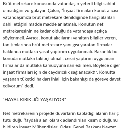
Brüt metrekare konusunda vatandaşın yeterli bilgi sahibi
olmadığını vurgulayan Çakar, “İnşaat firmaları konut alıcısı
vatandaşımıza brüt metrekare denildiğinde hangi alanları
dahil ettiğini madde madde anlatmalı. Konutun net
metrekaresinin ne kadar olduğu da vatandaşa açıkça
söylenmeli. Ayrıca, konut alıcılarını yanıltan bilgiler veren,
tanıtımlarında brüt metrekare yanılgısı yaratan firmalar
hakkında mutlaka yasal yaptırım uygulanmalı. Bakanlık bu
konuda mutlaka takipçi olmalı, cezai yaptırım uygulanan
firmalar da mutlaka kamuoyuna ilan edilmeli. Böylece diğer
inşaat firmaları için de caydırıcılık sağlanacaktır. Konutta
yaşanan tüketici hakları ihlali için bakanlığı da göreve davet
ediyorum” dedi.
“HAYAL KIRIKLIĞI YAŞATIYOR”
Net metrekarenin projede duvarların kapladığı alanın hariç
tutulduğu ‘faydalı alan’ olarak adlandırılan kısım olduğunu
bildiren İnşaat Mühendisleri Odası Genel Başkanı Nevzat