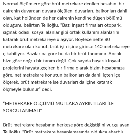
Normal ölçümlere göre brüt metrekare denilen hesabın, bir
dairenin duvardan duvara ölçülen, duvarları, balkonları dahil
olan, kat holünden de her dairenin kendine düşen bölümü
olduğunu belirten Tellioğlu, “Bazı inşaat firmaları otopark,
sığınak odası, sosyal alanlar gibi ortak kullanım alanlarını
katarak brüt metrekareye ulaşıyor. Böylece nette 80
metrekare olan konut, brüt işin içine girince 140 metrekareye
çıkabiliyor. Bazılarına göre bu da bir brüt tanımıdır. Ancak
bize göre doğru bir tanım değil. Çok sayıda başarılı inşaat
projelerini hayata geçiren bir firma olarak bizim hesabımıza
göre, net metrekare konutun balkonları da dahil içten içe
ölçerek, brüt metrekare ise duvarları da içine katarak
ölçmeyle bulunur” dedi.
“METREKARE ÖLÇÜMÜ MUTLAKA AYRINTILARI İLE
SORGULANMALI”
Brüt metrekare hesabının herkese göre değiştiğini vurgulayan
Tellioğlu, “Brüt metrekare hesaplamasında oldukça abartılı