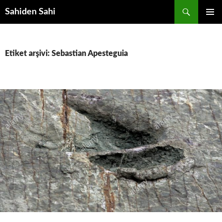
Ara
Sahiden Sahi
İÇERIĞE
BIRINCI
ATLA
MENÜ
Etiket arşivi: Sebastian Apesteguia