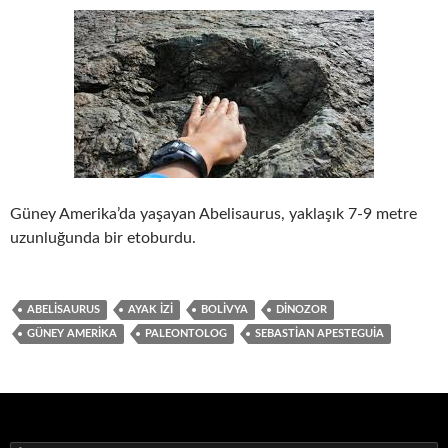
Güney Amerika’da yaşayan Abelisaurus, yaklaşık 7-9 metre
uzunluğunda bir etoburdu.
ABELISAURUS
AYAK IZI
BOLIVYA
DINOZOR
GÜNEY AMERIKA
PALEONTOLOG
SEBASTIAN APESTEGUIA