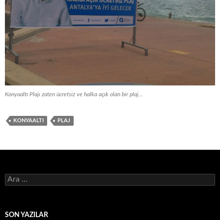
Konyaaltı Plajı zaten ücretsiz ve halka açık olan bir plaj…
KONYAALTI
PLAJ
Arama:
SON YAZILAR