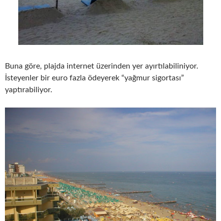
Buna göre, plajda internet üzerinden yer ayırtılabiliniyor.
İsteyenler bir euro fazla ödeyerek “yağmur sigortası”
yaptırabiliyor.