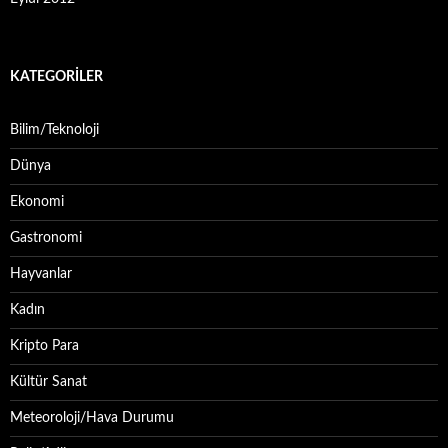
KATEGORILER
Bilim/Teknoloji
Dünya
Ekonomi
Gastronomi
Hayvanlar
Kadın
Kripto Para
Kültür Sanat
Meteoroloji/Hava Durumu