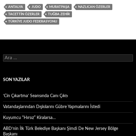
ANTALYA
JUDO
MURATPAŞA
NAZLICAN ÖZERLER
TACETTIN ÖZERLER
TUĞBA ZEHIR
TÜRKIYE JUDO FEDERASYONU
Arama:
SON YAZILAR
‘Cin Çıkartma’ Seansında Canı Çıktı
Vatandaşlarından Dışkılarını Gübre Yapmalarını İstedi
Kuyumcu “Hırsız” Kiralarsa…
ABD’nin İlk Türk Belediye Başkanı Şimdi De New Jersey Bölge
Başkanı