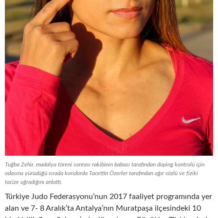
Tuğba Zehir, madalya töreni sonrası rakibinin babası tarafından doping kontrolü için
odasına yürüdüğü sırada koridorda Tacettin Özerler tarafından ağır sözlü ve fiziki
tacize uğradığını anlattı.
Türkiye Judo Federasyonu’nun 2017 faaliyet programında yer
alan ve 7- 8 Aralık’ta Antalya’nın Muratpaşa ilçesindeki 10