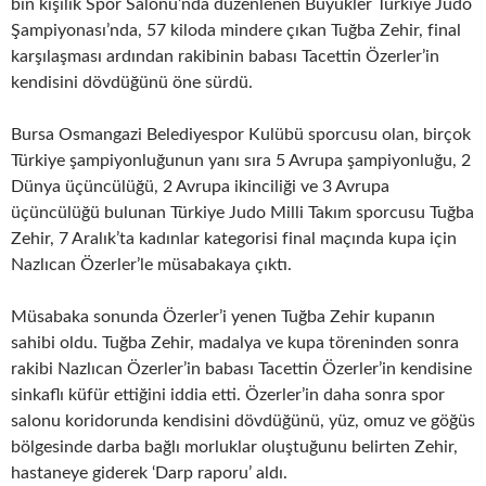
bin kişilik Spor Salonu’nda düzenlenen Büyükler Türkiye Judo
Şampiyonası’nda, 57 kiloda mindere çıkan Tuğba Zehir, final
karşılaşması ardından rakibinin babası Tacettin Özerler’in
kendisini dövdüğünü öne sürdü.
Bursa Osmangazi Belediyespor Kulübü sporcusu olan, birçok
Türkiye şampiyonluğunun yanı sıra 5 Avrupa şampiyonluğu, 2
Dünya üçüncülüğü, 2 Avrupa ikinciliği ve 3 Avrupa
üçüncülüğü bulunan Türkiye Judo Milli Takım sporcusu Tuğba
Zehir, 7 Aralık’ta kadınlar kategorisi final maçında kupa için
Nazlıcan Özerler’le müsabakaya çıktı.
Müsabaka sonunda Özerler’i yenen Tuğba Zehir kupanın
sahibi oldu. Tuğba Zehir, madalya ve kupa töreninden sonra
rakibi Nazlıcan Özerler’in babası Tacettin Özerler’in kendisine
sinkaflı küfür ettiğini iddia etti. Özerler’in daha sonra spor
salonu koridorunda kendisini dövdüğünü, yüz, omuz ve göğüs
bölgesinde darba bağlı morluklar oluştuğunu belirten Zehir,
hastaneye giderek ‘Darp raporu’ aldı.