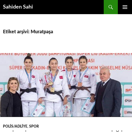
Ara
Sahiden Sahi
İÇERIĞE
BIRINCI
ATLA
MENÜ
Etiket arşivi: Muratpaşa
POLIS/ADLIYE
,
SPOR