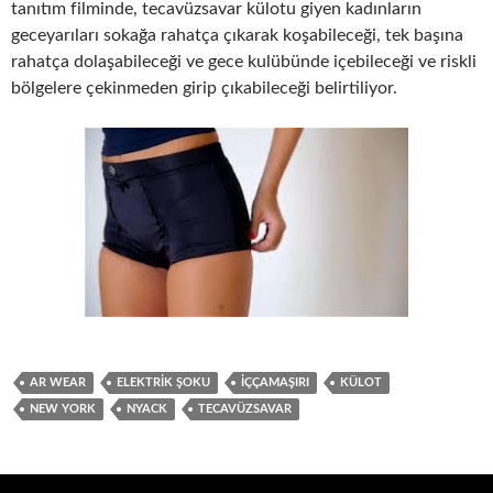
tanıtım filminde, tecavüzsavar külotu giyen kadınların
geceyarıları sokağa rahatça çıkarak koşabileceği, tek başına
rahatça dolaşabileceği ve gece kulübünde içebileceği ve riskli
bölgelere çekinmeden girip çıkabileceği belirtiliyor.
AR WEAR
ELEKTRIK ŞOKU
IÇÇAMAŞIRI
KÜLOT
NEW YORK
NYACK
TECAVÜZSAVAR