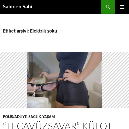
Ara
Sahiden Sahi
İÇERIĞE
BIRINCI
ATLA
MENÜ
Etiket arşivi: Elektrik şoku
POLIS/ADLIYE
,
SAĞLIK
,
YAŞAM
“TECAVÜZSAVAR” KÜLOT