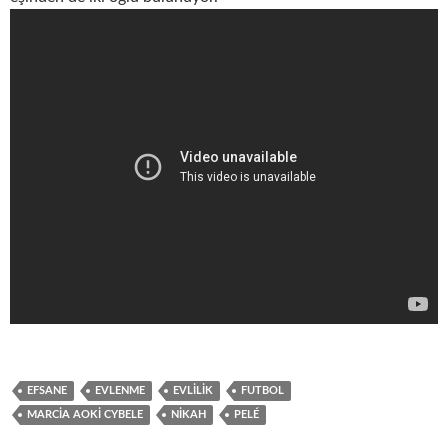
EFSANE
EVLENME
EVLILIK
FUTBOL
MARCIA AOKI CYBELE
NIKAH
PELÉ