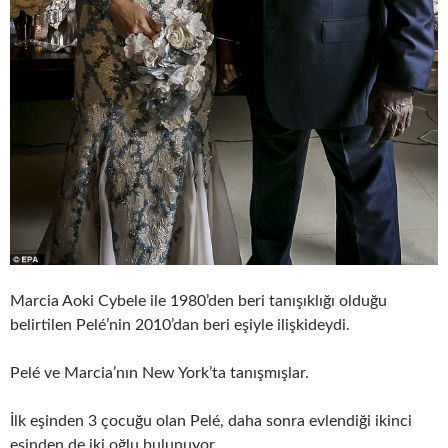
Marcia Aoki Cybele ile 1980’den beri tanışıklığı olduğu
belirtilen Pelé’nin 2010’dan beri eşiyle ilişkideydi.
Pelé ve Marcia’nın New York’ta tanışmışlar.
İlk eşinden 3 çocuğu olan Pelé, daha sonra evlendiği ikinci
eşinden de iki oğlu bulunuyor.