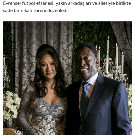
Evrensel futbol efsanesi, yakın arkadaşları ve ailesiyle birlikte
sade bir nikah töreni düzenledi.