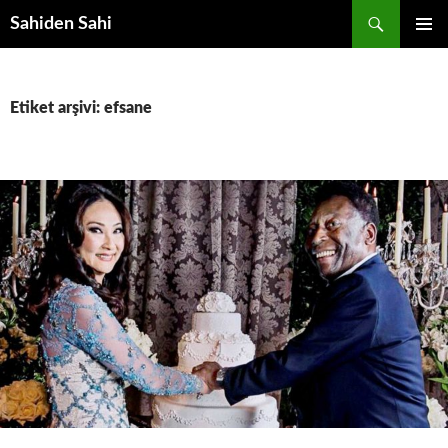
Ara
Sahiden Sahi
İÇERIĞE
BIRINCI
ATLA
MENÜ
Etiket arşivi: efsane