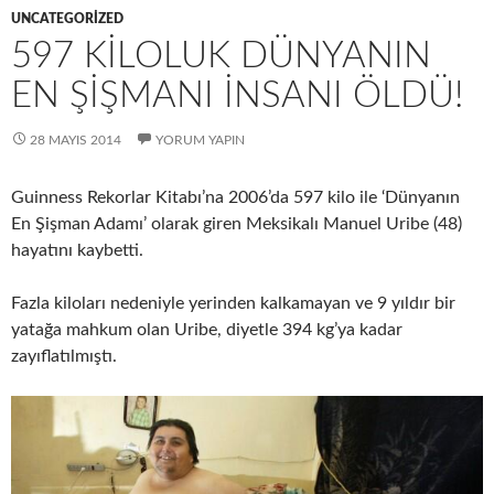
UNCATEGORIZED
597 KILOLUK DÜNYANIN
EN ŞIŞMANI İNSANI ÖLDÜ!
28 MAYIS 2014
YORUM YAPIN
Guinness Rekorlar Kitabı’na 2006’da 597 kilo ile ‘Dünyanın
En Şişman Adamı’ olarak giren Meksikalı Manuel Uribe (48)
hayatını kaybetti.
Fazla kiloları nedeniyle yerinden kalkamayan ve 9 yıldır bir
yatağa mahkum olan Uribe, diyetle 394 kg’ya kadar
zayıflatılmıştı.