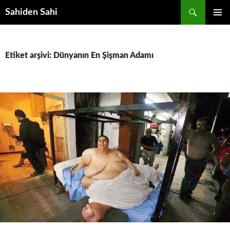
Ara
Sahiden Sahi
İÇERIĞE
BIRINCI
ATLA
MENÜ
Etiket arşivi: Dünyanın En Şişman Adamı