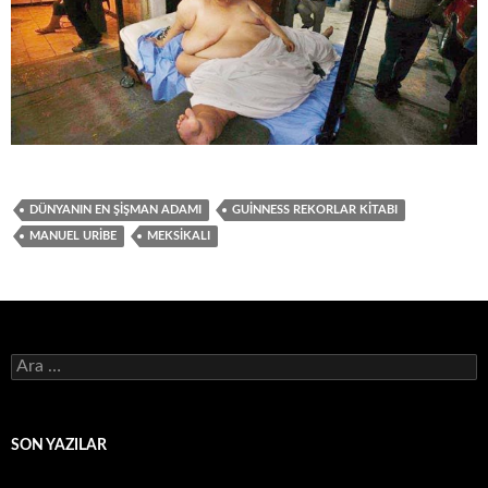
DÜNYANIN EN ŞIŞMAN ADAMI
GUINNESS REKORLAR KITABI
MANUEL URIBE
MEKSIKALI
Arama:
SON YAZILAR