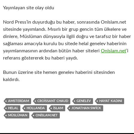
Yayınlayan site olay oldu
Nord Press’in duyurduğu bu haber, sonrasında OnIslam.net
sitesinde yayımlandı. Mısırlı bir grup gencin tüm ülkelere ve
dinlere, Müslüman dünyasıyla ilgili doğru ve tarafsız bir haber
sağlaması amacıyla kurulu bu sitede helal genelev haberinin
yayımlanmasının ardından bütün haber siteleri
OnIslam.net
’i
referans göstererek bu haberi yaydı.
Bunun üzerine site hemen genelev haberini sitesinden
kaldırdı.
AMSTERDAM
CROISSANT CHAUD
GENELEV
HAYAT KADINI
HELAL
HOLLANDA
İSLAM
JONATHAN SWICK
MÜSLÜMAN
ONISLAM.NET