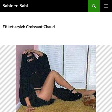
Ara
Sahiden Sahi
İÇERIĞE
BIRINCI
ATLA
MENÜ
Etiket arşivi: Croissant Chaud