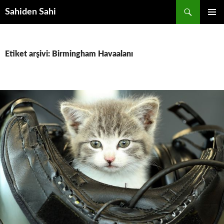
Ara
Sahiden Sahi
İÇERIĞE
BIRINCI
ATLA
MENÜ
Etiket arşivi: Birmingham Havaalanı