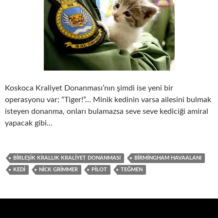
Koskoca Kraliyet Donanması’nın şimdi ise yeni bir
operasyonu var; “Tiger!”… Minik kedinin varsa ailesini bulmak
isteyen donanma, onları bulamazsa seve seve kediciği amiral
yapacak gibi…
BIRLEŞIK KRALLIK KRALIYET DONANMASI
BIRMINGHAM HAVAALANI
KEDI
NICK GRIMMER
PILOT
TEĞMEN