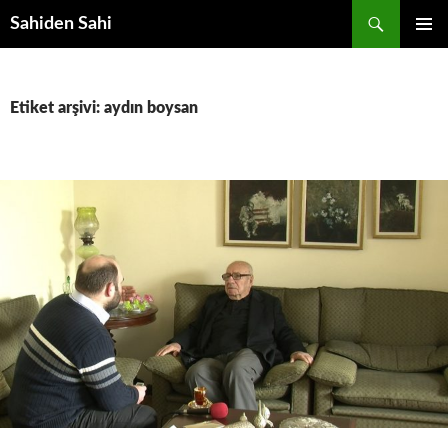
Ara
Sahiden Sahi
İÇERIĞE
BIRINCI
ATLA
MENÜ
Etiket arşivi: aydın boysan