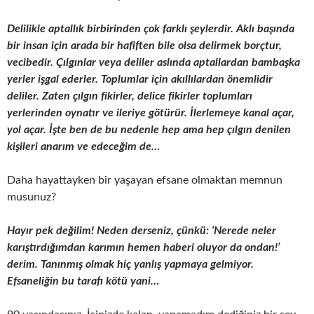
Delilikle aptallık birbirinden çok farklı şeylerdir. Aklı başında
bir insan için arada bir hafiften bile olsa delirmek borçtur,
vecibedir. Çılgınlar veya deliler aslında aptallardan bambaşka
yerler işgal ederler. Toplumlar için akıllılardan önemlidir
deliler. Zaten çılgın fikirler, delice fikirler toplumları
yerlerinden oynatır ve ileriye götürür. İlerlemeye kanal açar,
yol açar. İşte ben de bu nedenle hep ama hep çılgın denilen
kişileri anarım ve edeceğim de…
Daha hayattayken bir yaşayan efsane olmaktan memnun
musunuz?
Hayır pek değilim! Neden derseniz, çünkü: ‘Nerede neler
karıştırdığımdan karımın hemen haberi oluyor da ondan!’
derim. Tanınmış olmak hiç yanlış yapmaya gelmiyor.
Efsaneliğin bu tarafı kötü yani…