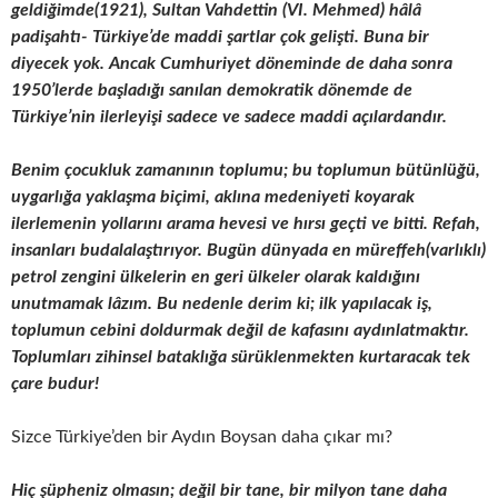
geldiğimde(1921), Sultan Vahdettin (VI. Mehmed) hâlâ
padişahtı- Türkiye’de maddi şartlar çok gelişti. Buna bir
diyecek yok. Ancak Cumhuriyet döneminde de daha sonra
1950’lerde başladığı sanılan demokratik dönemde de
Türkiye’nin ilerleyişi sadece ve sadece maddi açılardandır.
Benim çocukluk zamanının toplumu; bu toplumun bütünlüğü,
uygarlığa yaklaşma biçimi, aklına medeniyeti koyarak
ilerlemenin yollarını arama hevesi ve hırsı geçti ve bitti. Refah,
insanları budalalaştırıyor. Bugün dünyada en müreffeh(varlıklı)
petrol zengini ülkelerin en geri ülkeler olarak kaldığını
unutmamak lâzım. Bu nedenle derim ki; ilk yapılacak iş,
toplumun cebini doldurmak değil de kafasını aydınlatmaktır.
Toplumları zihinsel bataklığa sürüklenmekten kurtaracak tek
çare budur!
Sizce Türkiye’den bir Aydın Boysan daha çıkar mı?
Hiç şüpheniz olmasın; değil bir tane, bir milyon tane daha