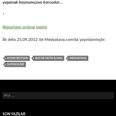
yaşamak boynumuzun borcudur…
*
Röportajın orijinal metni:
İlk defa 25.09.2012 ‘de Medyatava.com’da yayınlanmıştır.
AYDIN BOYSAN
BATUR FATIH ILHAN
MEDYATAVA
SUPEROLINE
Arama:
SON YAZILAR