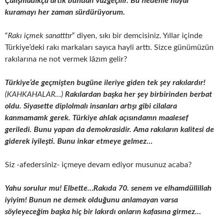
Çalışmadıkça artık bundan vazgeçilir. Bu nedenle hayal
kuramayı her zaman sürdürüyorum.
“
Rakı içmek sanatttır
” diyen, sıkı bir demcisiniz. Yıllar içinde
Türkiye’deki rakı markaları sayıca hayli arttı. Sizce günümüzün
rakılarına ne not vermek lâzım gelir?
Türkiye’de geçmişten bugüne ileriye giden tek şey rakılardır!
(KAHKAHALAR…)
Rakılardan başka her şey birbirinden berbat
oldu. Siyasette diplolmalı insanları artışı gibi cilalara
kanmamamk gerek. Türkiye ahlak açısındamn maalesef
geriledi. Bunu yapan da demokrasidir. Ama rakıların kalitesi de
giderek iyileşti. Bunu inkar etmeye gelmez…
Siz -afedersiniz- içmeye devam ediyor musunuz acaba?
Yahu sorulur mu! Elbette…Rakıda 70. senem ve elhamdüllillah
iyiyim! Bunun ne demek olduğunu anlamayan varsa
söyleyeceğim başka hiç bir lakırdı onların kafasına girmez…