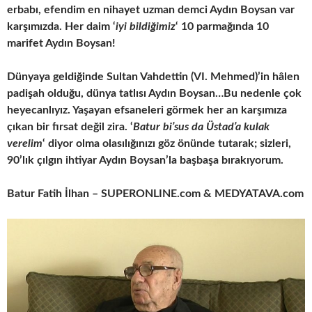
erbabı, efendim en nihayet uzman demci Aydın Boysan var
karşımızda. Her daim ‘
iyi bildiğimiz
‘ 10 parmağında 10
marifet Aydın Boysan!
Dünyaya geldiğinde Sultan Vahdettin (VI. Mehmed)’in hâlen
padişah olduğu, dünya tatlısı Aydın Boysan…
Bu nedenle çok
heyecanlıyız. Yaşayan efsaneleri görmek her an karşımıza
çıkan bir fırsat değil zira. ‘
Batur bi’sus da Üstad’a kulak
verelim
‘ diyor olma olasılığınızı göz önünde tutarak; sizleri,
90’lık çılgın ihtiyar Aydın Boysan’la başbaşa bırakıyorum.
Batur Fatih İlhan – SUPERONLINE.com & MEDYATAVA.com