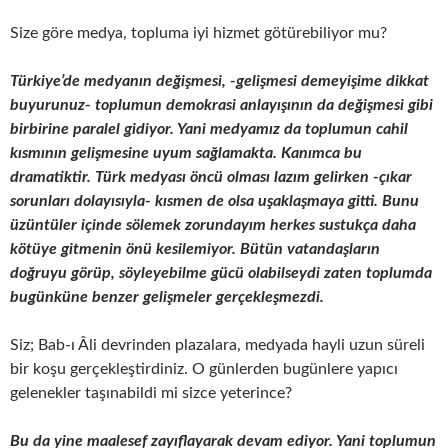
Size göre medya, topluma iyi hizmet götürebiliyor mu?
Türkiye’de medyanın değişmesi, -gelişmesi demeyişime dikkat
buyurunuz- toplumun demokrasi anlayışının da değişmesi gibi
birbirine paralel gidiyor. Yani medyamız da toplumun cahil
kısmının gelişmesine uyum sağlamakta. Kanımca bu
dramatiktir. Türk medyası öncü olması lazım gelirken -çıkar
sorunları dolayısıyla- kısmen de olsa uşaklaşmaya gitti. Bunu
üzüntüler içinde sölemek zorundayım herkes sustukça daha
kötüye gitmenin önü kesilemiyor. Bütün vatandaşların
doğruyu görüp, söyleyebilme gücü olabilseydi zaten toplumda
bugünküne benzer gelişmeler gerçekleşmezdi.
Siz; Bab-ı Âli devrinden plazalara, medyada hayli uzun süreli
bir koşu gerçekleştirdiniz. O günlerden bugünlere yapıcı
gelenekler taşınabildi mi sizce yeterince?
Bu da yine maalesef zayıflayarak devam ediyor. Yani toplumun