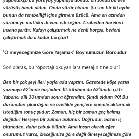
yaşlandıkça bu yürüyüş yapmaya döndü.
En sonda da eve
yürüyüş bandı aldım. Onda yürür oldum. Şu son bir iki aydır
bunun da tembelliği içine girmem üzücü. Ama en azından
yürümeye mutlaka devam edeceğim. Zirabeden hareketi
insana şarttır. Kafayı çalıştırmak ne denli borçsa, bedeni
çalıştırmak da o kadar borçtur!
‘Ölmeyeceğimize Göre Yaşamak’ Boynumuzun Borcudur
Son olarak, bu röportajı okuyanllara mesajınız ne olur?
Ben bir çok şeyi ileri yaşlarada yaptım. Gazetede köşe yazısı
yazmaya 62’imde başladım. İlk kitabım da 63’ümde çıktı.
Yabancı dili 30’umdan sonra öğrendim. Şimdi oldum 90! Bu
durumdan çıkardığım ve özellikle gençlere önemle aktarmak
istediğim sonuç şudur: Zaman, hiç bir zaman geç kalmış
değildir! Herşeye bir zaman bulunur. Doğrudur, bazen iş
bitmeden, daha çabuk ölünür. Ama insan olarak eğer
onurumuz varsa, öleceğimize göre değil ölmeyeceğimize göre