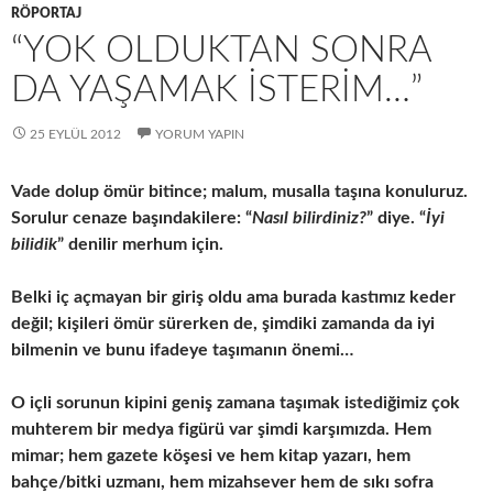
RÖPORTAJ
“YOK OLDUKTAN SONRA
DA YAŞAMAK İSTERIM…”
25 EYLÜL 2012
YORUM YAPIN
Vade dolup ömür bitince; malum, musalla taşına konuluruz.
Sorulur cenaze başındakilere: “
Nasıl bilirdiniz?
” diye. “
İyi
bilidik
” denilir merhum için.
Belki iç açmayan bir giriş oldu ama burada kastımız keder
değil; kişileri ömür sürerken de, şimdiki zamanda da iyi
bilmenin ve bunu ifadeye taşımanın önemi…
O içli sorunun kipini geniş zamana taşımak istediğimiz çok
muhterem bir medya figürü var şimdi karşımızda. Hem
mimar; hem gazete köşesi ve hem kitap yazarı, hem
bahçe/bitki uzmanı, hem mizahsever hem de sıkı sofra