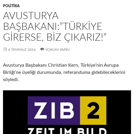
POLITIKA
AVUSTURYA
BAŞBAKANI:”TÜRKIYE
GIRERSE, BIZ ÇIKARIZ!”
4 TEMMUZ 2016
YORUM YAPIN
Avusturya Başbakanı Christian Kern, Türkiye’nin Avrupa
Birliği’ne üyeliği durumunda, referanduma gidebileceklerini
söyledi.