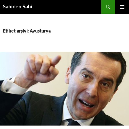
Ara
Sahiden Sahi
İÇERIĞE
BIRINCI
ATLA
MENÜ
Etiket arşivi: Avusturya