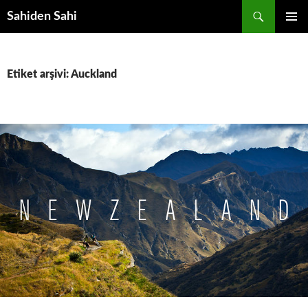
Ara
Sahiden Sahi
İÇERIĞE
BIRINCI
ATLA
MENÜ
Etiket arşivi: Auckland