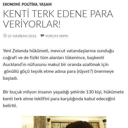
EKONOMI
,
POLITIKA
,
YAŞAM
KENTI TERK EDENE PARA
VERIYORLAR!
21 HAZIRAN 2016
YORUM YAPIN
Yeni Zelanda hükümeti, mevcut vatandaşlarına sunduğu
coğrafi ve de fiziki tüm alanları tükenince, başkenti
Auckland’ın nüfusunu makul bir oranda azaltmak için
gönüllü göçü teşvik etme adına para (
rüşvet?
) önermeye
başladı.
Bir buçuk milyon insanın yaşadığı şehirde 130 kişi, hükümete
kenti terk etme teklifini para karşılığında kabul edeceğini
belirtti.