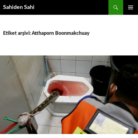
Ara
Sahiden Sahi
İÇERIĞE
BIRINCI
ATLA
MENÜ
Etiket arşivi: Atthaporn Boonmakchuay