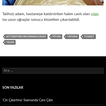
Talihsiz adam, hastaneye kaldırılırken halen canlı olan
yılan
ise uzun uğraşlar sonucu klozetten çıkarılabildi.
ATTHAPORN BOONMAKCHUAY
PITON
TAYVAN
TUVAET
YILAN
Arama:
SON YAZILAR
‘Cin Çıkartma’ Seansında Canı Çıktı