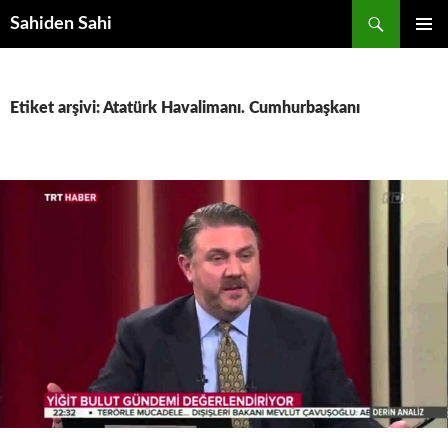
Ara
Sahiden Sahi
İÇERIĞE
BIRINCI
ATLA
MENÜ
Etiket arşivi: Atatürk Havalimanı. Cumhurbaşkanı