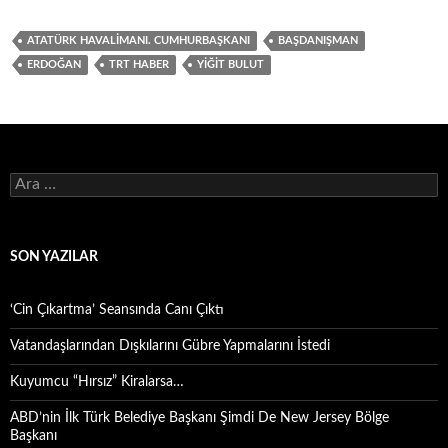
ATATÜRK HAVALIMANI. CUMHURBAŞKANI
BAŞDANIŞMAN
ERDOĞAN
TRT HABER
YIĞIT BULUT
Arama:
SON YAZILAR
‘Cin Çıkartma’ Seansında Canı Çıktı
Vatandaşlarından Dışkılarını Gübre Yapmalarını İstedi
Kuyumcu “Hırsız” Kiralarsa…
ABD’nin İlk Türk Belediye Başkanı Şimdi De New Jersey Bölge
Başkanı