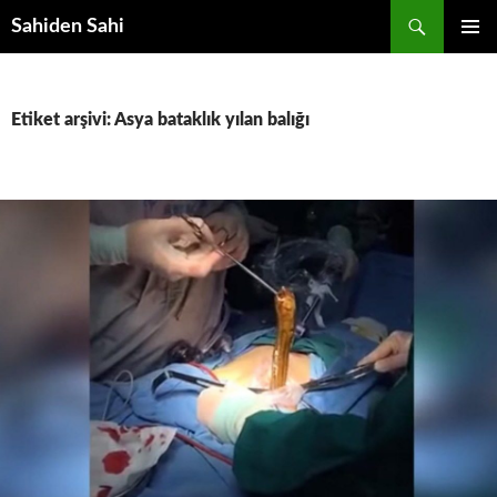
Ara
Sahiden Sahi
İÇERIĞE
BIRINCI
ATLA
MENÜ
Etiket arşivi: Asya bataklık yılan balığı