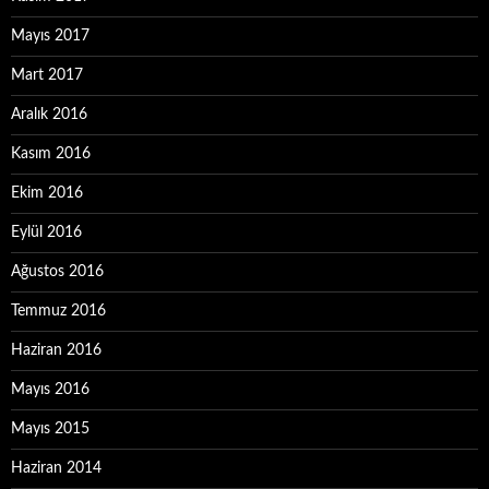
Mayıs 2017
Mart 2017
Aralık 2016
Kasım 2016
Ekim 2016
Eylül 2016
Ağustos 2016
Temmuz 2016
Haziran 2016
Mayıs 2016
Mayıs 2015
Haziran 2014