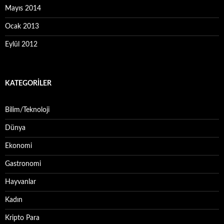
Mayıs 2014
Ocak 2013
Eylül 2012
KATEGORILER
Bilim/Teknoloji
Dünya
Ekonomi
Gastronomi
Hayvanlar
Kadın
Kripto Para