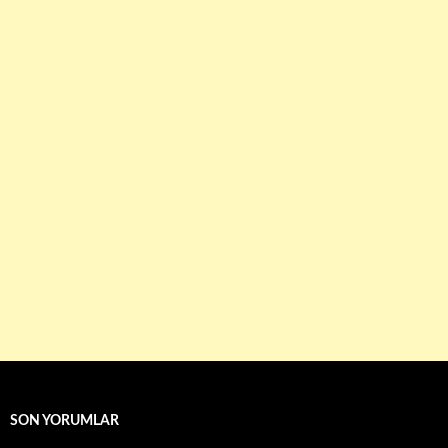
SON YORUMLAR