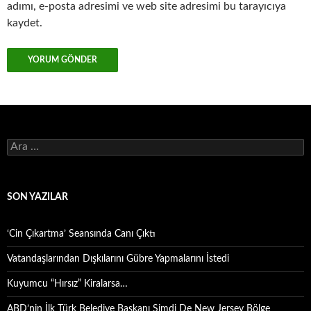
adımı, e-posta adresimi ve web site adresimi bu tarayıcıya
kaydet.
Arama:
SON YAZILAR
‘Cin Çıkartma’ Seansında Canı Çıktı
Vatandaşlarından Dışkılarını Gübre Yapmalarını İstedi
Kuyumcu “Hırsız” Kiralarsa…
ABD’nin İlk Türk Belediye Başkanı Şimdi De New Jersey Bölge