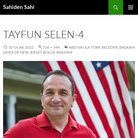
Ara
Sahiden Sahi
İÇERIĞE
BIRINCI
ATLA
MENÜ
TAYFUN SELEN-4
10 OCAK 2022
726 × 544
ABD’NIN İLK TÜRK BELEDIYE BAŞKANI
ŞIMDI DE NEW JERSEY BÖLGE BAŞKANI