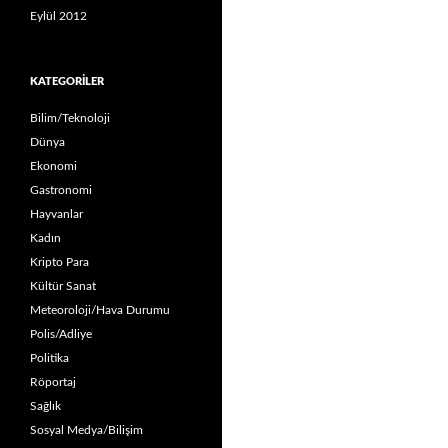
Eylül 2012
KATEGORILER
Bilim/Teknoloji
Dünya
Ekonomi
Gastronomi
Hayvanlar
Kadın
Kripto Para
Kültür Sanat
Meteoroloji/Hava Durumu
Polis/Adliye
Politika
Röportaj
Sağlık
Sosyal Medya/Bilişim