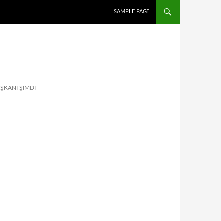
İÇERIĞE ATLA
SAMPLE PAGE
AŞKANI ŞIMDI