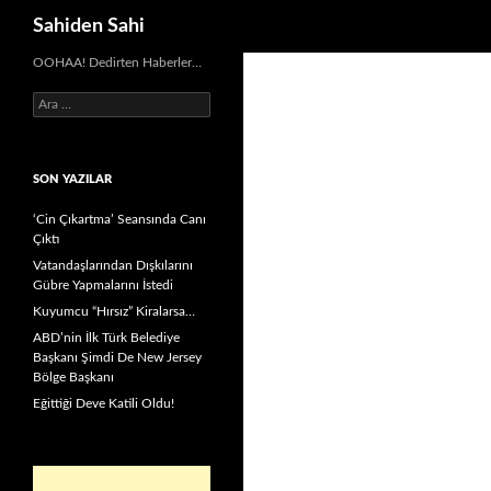
Ara
Sahiden Sahi
OOHAA! Dedirten Haberler…
Arama:
SON YAZILAR
‘Cin Çıkartma’ Seansında Canı
Çıktı
Vatandaşlarından Dışkılarını
Gübre Yapmalarını İstedi
Kuyumcu “Hırsız” Kiralarsa…
ABD’nin İlk Türk Belediye
Başkanı Şimdi De New Jersey
Bölge Başkanı
Eğittiği Deve Katili Oldu!