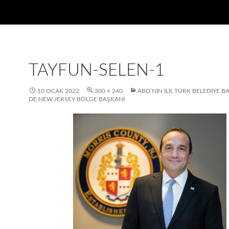
TAYFUN-SELEN-1
10 OCAK 2022
300 × 240
ABD’NIN İLK TÜRK BELEDIYE B
DE NEW JERSEY BÖLGE BAŞKANI