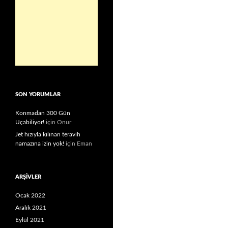
SON YORUMLAR
Konmadan 300 Gün
Uçabiliyor!
için
Onur
Jet hızıyla kılınan teravih
namazına izin yok!
için
Eman
ARŞIVLER
Ocak 2022
Aralık 2021
Eylül 2021