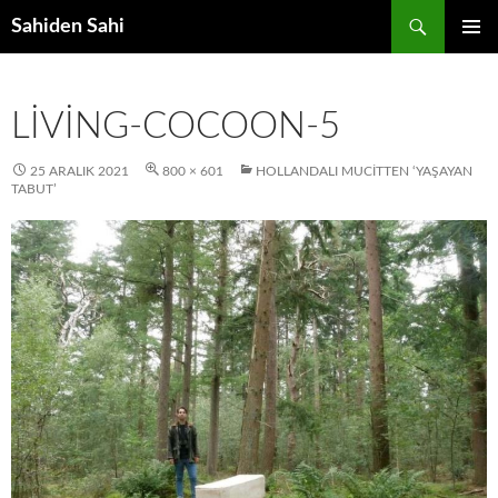
Ara
Sahiden Sahi
İÇERIĞE
BIRINCI
ATLA
MENÜ
LIVING-COCOON-5
25 ARALIK 2021
800 × 601
HOLLANDALI MUCITTEN ‘YAŞAYAN
TABUT’